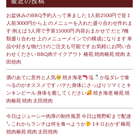
最近の投稿
お盆休みのBBQ予約入って来ました 1人前2500円で並 1
人前3000円から上 のメニューを入れた盛り合わせ作れま
す 例えば 5人用で予算15000円 内容おまかせで だと7種
類盛り合わせ 上のメニューメインでの構成になります 単
品や好きな物だけのご注文も可能です お気軽にお問い合
わせください BBQ肉テイクアウト 椿苑 焼肉椿苑 焼肉 太
田焼肉
酒のあてに意外と人気
焼き海老
塩
か塩ダレで食
べるのがオススメです バテた身体にさっぱりツマミとキ
ンキンビール 身体を癒してください
焼き海老 椿苑 焼
肉椿苑 焼肉 太田焼肉
今日はジューシー肉厚の制作風景 今日は熊野町まで配達
³₃ これからランチは何を食べようか
1キロおかず 椿苑
焼肉椿苑 焼肉 太田焼肉