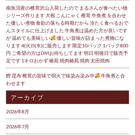
南魚沼産の椎茸沢山入荷したので まるさんが食べたい物
シリーズ作ります 大根 こんにゃく 椎茸 牛角煮 を合わせ
た優しい煮物 食欲の落ちる時期だから 冷たく食べるおで
んスタイルに仕上げました 牛角煮は温めた方が良いです
が 温めても美味しい
優しい旨味が詰まった煮物にな
ります 4(火)5(水)に販売します 限定10パック 1パック800
円 ご希望の方はDMお待ちしてます 明日 明後日で販売予
定です 1キロおかず 椿苑 焼肉椿苑 焼肉 太田焼肉
鰹 昆布 椎茸の旨味で弱火で味染み染み中
牛角煮と合
わせます
アーカイブ
2026年8月
2026年7月