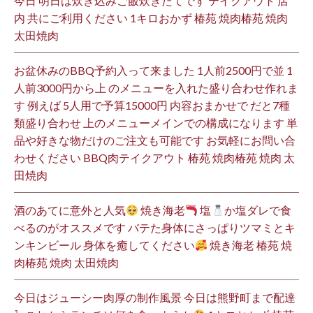
今日 明日は炊き込みご飯炊きたてです テイクアウト 店
内 共にご利用ください 1キロおかず 椿苑 焼肉椿苑 焼肉
太田焼肉
お盆休みのBBQ予約入って来ました 1人前2500円で並 1
人前3000円から上 のメニューを入れた盛り合わせ作れま
す 例えば 5人用で予算15000円 内容おまかせで だと7種
類盛り合わせ 上のメニューメインでの構成になります 単
品や好きな物だけのご注文も可能です お気軽にお問い合
わせください BBQ肉テイクアウト 椿苑 焼肉椿苑 焼肉 太
田焼肉
酒のあてに意外と人気
焼き海老
塩
か塩ダレで食
べるのがオススメです バテた身体にさっぱりツマミとキ
ンキンビール 身体を癒してください
焼き海老 椿苑 焼
肉椿苑 焼肉 太田焼肉
今日はジューシー肉厚の制作風景 今日は熊野町まで配達