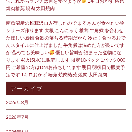
³₃ これからランチは何を食べようか
1キロおかず 椿苑
焼肉椿苑 焼肉 太田焼肉
南魚沼産の椎茸沢山入荷したので まるさんが食べたい物
シリーズ作ります 大根 こんにゃく 椎茸 牛角煮 を合わせ
た優しい煮物 食欲の落ちる時期だから 冷たく食べるおで
んスタイルに仕上げました 牛角煮は温めた方が良いです
が 温めても美味しい
優しい旨味が詰まった煮物にな
ります 4(火)5(水)に販売します 限定10パック 1パック800
円 ご希望の方はDMお待ちしてます 明日 明後日で販売予
定です 1キロおかず 椿苑 焼肉椿苑 焼肉 太田焼肉
アーカイブ
2026年8月
2026年7月
2026年6月