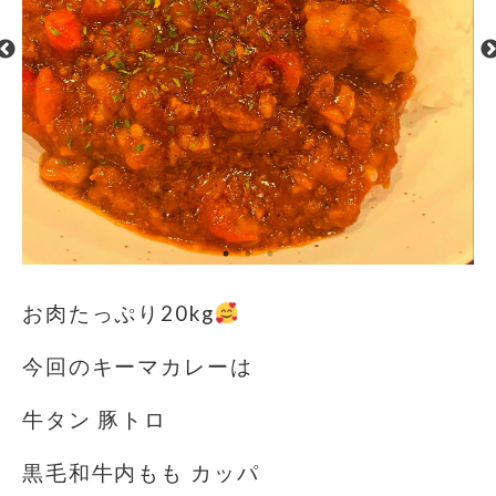
お肉たっぷり20kg
️
今回のキーマカレーは
牛タン 豚トロ
黒毛和牛内もも カッパ