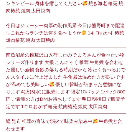
ンキンビール 身体を癒してください
焼き海老 椿苑 焼
肉椿苑 焼肉 太田焼肉
今日はジューシー肉厚の制作風景 今日は熊野町まで配達
³₃ これからランチは何を食べようか
1キロおかず 椿苑
焼肉椿苑 焼肉 太田焼肉
南魚沼産の椎茸沢山入荷したので まるさんが食べたい物
シリーズ作ります 大根 こんにゃく 椎茸 牛角煮 を合わせ
た優しい煮物 食欲の落ちる時期だから 冷たく食べるおで
んスタイルに仕上げました 牛角煮は温めた方が良いです
が 温めても美味しい
優しい旨味が詰まった煮物にな
ります 4(火)5(水)に販売します 限定10パック 1パック800
円 ご希望の方はDMお待ちしてます 明日 明後日で販売予
定です 1キロおかず 椿苑 焼肉椿苑 焼肉 太田焼肉
鰹 昆布 椎茸の旨味で弱火で味染み染み中
牛角煮と合
わせます