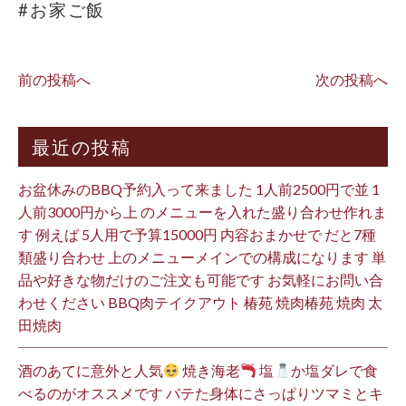
#お家ご飯
前の投稿へ
次の投稿へ
最近の投稿
お盆休みのBBQ予約入って来ました 1人前2500円で並 1
人前3000円から上 のメニューを入れた盛り合わせ作れま
す 例えば 5人用で予算15000円 内容おまかせで だと7種
類盛り合わせ 上のメニューメインでの構成になります 単
品や好きな物だけのご注文も可能です お気軽にお問い合
わせください BBQ肉テイクアウト 椿苑 焼肉椿苑 焼肉 太
田焼肉
酒のあてに意外と人気
焼き海老
塩
か塩ダレで食
べるのがオススメです バテた身体にさっぱりツマミとキ