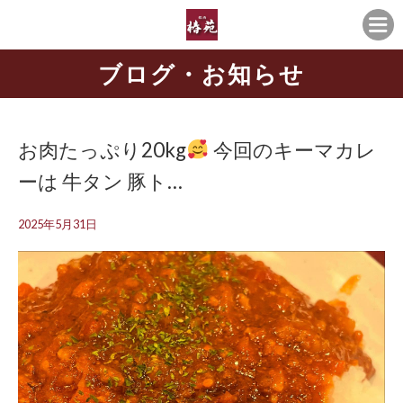
ブログ・お知らせ
お肉たっぷり20kg
今回のキーマカレ
ーは 牛タン 豚ト…
2025年5月31日
動
画
プ
レ
ー
ヤ
ー