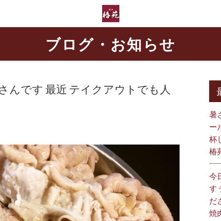
ブログ・お知らせ
るさんです 最近 テイクアウトでも人
暑
ー
杯
椿
今
す
だ
焼