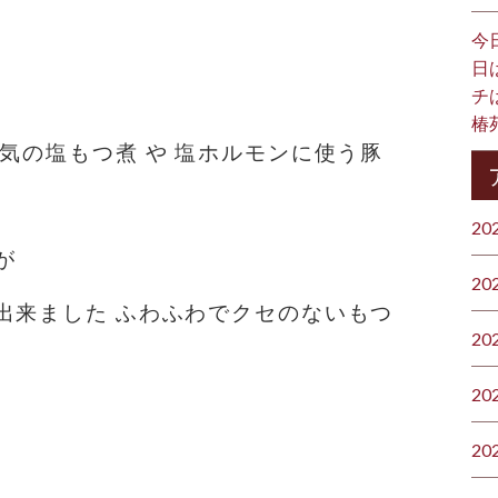
今
日
チ
椿
気の塩もつ煮 や 塩ホルモンに使う豚
20
が
20
出来ました ふわふわでクセのないもつ
20
20
20