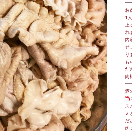
お
1
上
れ
内
せ
り
も
だ
肉
酒
ス
ミ
だ
肉