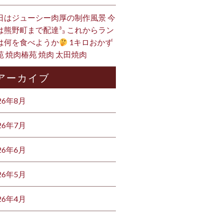
日はジューシー肉厚の制作風景 今
は熊野町まで配達³₃ これからラン
は何を食べようか
1キロおかず
苑 焼肉椿苑 焼肉 太田焼肉
アーカイブ
26年8月
26年7月
26年6月
26年5月
26年4月