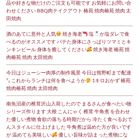
品や好きな物だけのご注文も可能です お気軽にお問い合
わせください BBQ肉テイクアウト 椿苑 焼肉椿苑 焼肉 太
田焼肉
酒のあてに意外と人気
焼き海老
塩
か塩ダレで食
べるのがオススメです バテた身体にさっぱりツマミとキ
ンキンビール 身体を癒してください
焼き海老 椿苑 焼
肉椿苑 焼肉 太田焼肉
今日はジューシー肉厚の制作風景 今日は熊野町まで配達
³₃ これからランチは何を食べようか
1キロおかず 椿苑
焼肉椿苑 焼肉 太田焼肉
南魚沼産の椎茸沢山入荷したので まるさんが食べたい物
シリーズ作ります 大根 こんにゃく 椎茸 牛角煮 を合わせ
た優しい煮物 食欲の落ちる時期だから 冷たく食べるおで
んスタイルに仕上げました 牛角煮は温めた方が良いです
が 温めても美味しい
優しい旨味が詰まった煮物にな