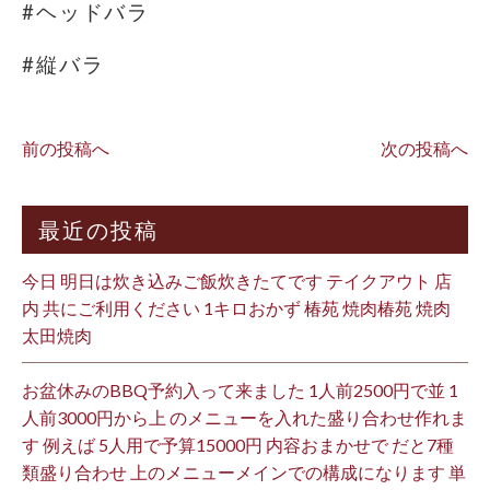
#ヘッドバラ
#縦バラ
前の投稿へ
次の投稿へ
最近の投稿
今日 明日は炊き込みご飯炊きたてです テイクアウト 店
内 共にご利用ください 1キロおかず 椿苑 焼肉椿苑 焼肉
太田焼肉
お盆休みのBBQ予約入って来ました 1人前2500円で並 1
人前3000円から上 のメニューを入れた盛り合わせ作れま
す 例えば 5人用で予算15000円 内容おまかせで だと7種
類盛り合わせ 上のメニューメインでの構成になります 単