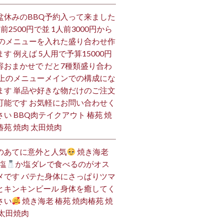
盆休みのBBQ予約入って来ました
人前2500円で並 1人前3000円から
 のメニューを入れた盛り合わせ作
ます 例えば 5人用で予算15000円
容おまかせで だと7種類盛り合わ
 上のメニューメインでの構成にな
ます 単品や好きな物だけのご注文
可能です お気軽にお問い合わせく
さい BBQ肉テイクアウト 椿苑 焼
椿苑 焼肉 太田焼肉
のあてに意外と人気
焼き海老
塩
か塩ダレで食べるのがオス
メです バテた身体にさっぱりツマ
とキンキンビール 身体を癒してく
さい
焼き海老 椿苑 焼肉椿苑 焼
 太田焼肉