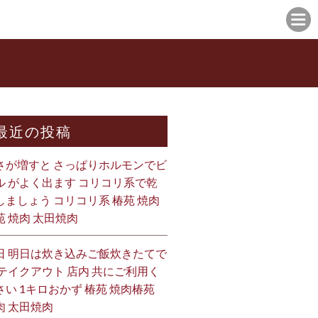
最近の投稿
さが増すと さっぱりホルモンでビ
ル がよく出ます コリコリ系で乾
しましょう コリコリ系 椿苑 焼肉
苑 焼肉 太田焼肉
日 明日は炊き込みご飯炊きたてで
 テイクアウト 店内 共にご利用く
さい 1キロおかず 椿苑 焼肉椿苑
肉 太田焼肉