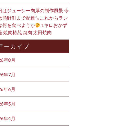
日はジューシー肉厚の制作風景 今
は熊野町まで配達³₃ これからラン
は何を食べようか
1キロおかず
苑 焼肉椿苑 焼肉 太田焼肉
アーカイブ
26年8月
26年7月
26年6月
26年5月
26年4月