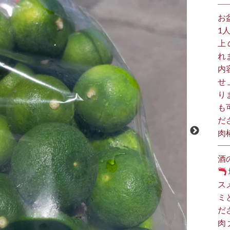
お
1
上
れ
内
せ
り
も
だ
肉
酒
ス
ミ
だ
肉