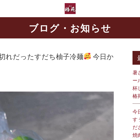
ブログ・お知らせ
品切れだったすだち柚子冷麺
今日か
暑
ー
杯
椿
今
す
だ
焼