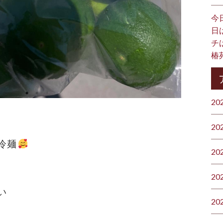
今
日
チ
椿
20
20
冷麺
20
20
い
20