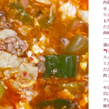
内
せ
り
も
だ
肉
酒
ス
ミ
だ
肉
今
日
チ
椿