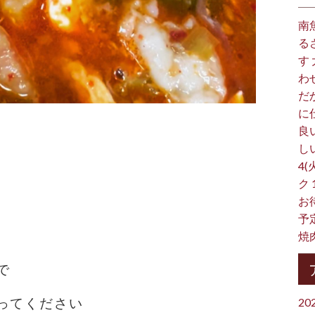
南
る
す
わ
だ
に
良
し
4(
ク
お
予
焼
で
ってください
20