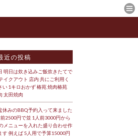
最近の投稿
日 明日は炊き込みご飯炊きたてで
 テイクアウト 店内 共にご利用く
さい 1キロおかず 椿苑 焼肉椿苑
肉 太田焼肉
盆休みのBBQ予約入って来ました
人前2500円で並 1人前3000円から
 のメニューを入れた盛り合わせ作
ます 例えば 5人用で予算15000円