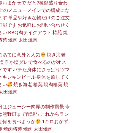
容おまかせで だと7種類盛り合わ
 上のメニューメインでの構成にな
ます 単品や好きな物だけのご注文
可能です お気軽にお問い合わせく
さい BBQ肉テイクアウト 椿苑 焼
椿苑 焼肉 太田焼肉
のあてに意外と人気
焼き海老
塩
か塩ダレで食べるのがオス
メです バテた身体にさっぱりツマ
とキンキンビール 身体を癒してく
さい
焼き海老 椿苑 焼肉椿苑 焼
 太田焼肉
日はジューシー肉厚の制作風景 今
は熊野町まで配達³₃ これからラン
は何を食べようか
1キロおかず
苑 焼肉椿苑 焼肉 太田焼肉