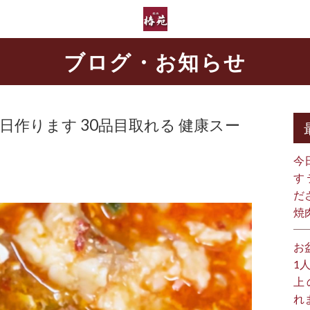
ブログ・お知らせ
日作ります 30品目取れる 健康スー
今
す
だ
焼
お
1
上
れ