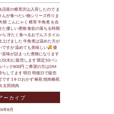
魚沼産の椎茸沢山入荷したので ま
さんが食べたい物シリーズ作りま
 大根 こんにゃく 椎茸 牛角煮 を合
せた優しい煮物 食欲の落ちる時期
から 冷たく食べるおでんスタイル
仕上げました 牛角煮は温めた方が
いですが 温めても美味しい
優
い旨味が詰まった煮物になります
火)5(水)に販売します 限定10パッ
 1パック800円 ご希望の方はDM
待ちしてます 明日 明後日で販売
定です 1キロおかず 椿苑 焼肉椿苑
肉 太田焼肉
アーカイブ
26年8月