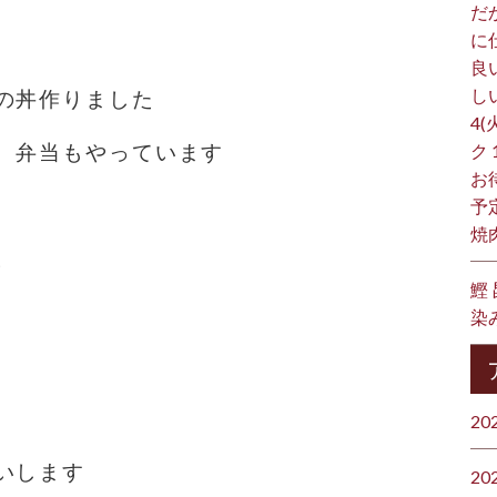
だ
に
良
し
の丼作りました
4(
、弁当もやっています
ク
お
予
焼
。
鰹
染
20
いします
20