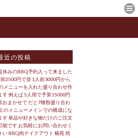
最近の投稿
盆休みのBBQ予約入って来ました
人前2500円で並 1人前3000円から
 のメニューを入れた盛り合わせ作
ます 例えば 5人用で予算15000円
容おまかせで だと7種類盛り合わ
 上のメニューメインでの構成にな
ます 単品や好きな物だけのご注文
可能です お気軽にお問い合わせく
さい BBQ肉テイクアウト 椿苑 焼