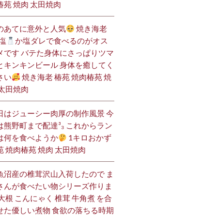
椿苑 焼肉 太田焼肉
のあてに意外と人気
焼き海老
塩
か塩ダレで食べるのがオス
メです バテた身体にさっぱりツマ
とキンキンビール 身体を癒してく
さい
焼き海老 椿苑 焼肉椿苑 焼
 太田焼肉
日はジューシー肉厚の制作風景 今
は熊野町まで配達³₃ これからラン
は何を食べようか
1キロおかず
苑 焼肉椿苑 焼肉 太田焼肉
魚沼産の椎茸沢山入荷したので ま
さんが食べたい物シリーズ作りま
 大根 こんにゃく 椎茸 牛角煮 を合
せた優しい煮物 食欲の落ちる時期