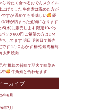
から 冷たく食べるおでんスタイル
仕上げました 牛角煮は温めた方が
いですが 温めても美味しい
優
い旨味が詰まった煮物になります
火)5(水)に販売します 限定10パッ
 1パック800円 ご希望の方はDM
待ちしてます 明日 明後日で販売
定です 1キロおかず 椿苑 焼肉椿苑
肉 太田焼肉
 昆布 椎茸の旨味で弱火で味染み
み中
牛角煮と合わせます
アーカイブ
26年8月
26年7月