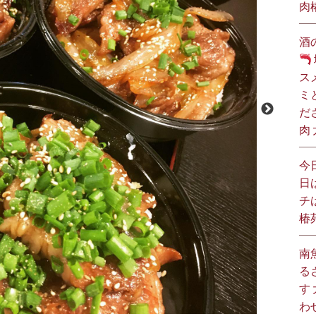
肉
酒
ス
ミ
だ
肉
今
日
チ
椿
南
る
す
わ