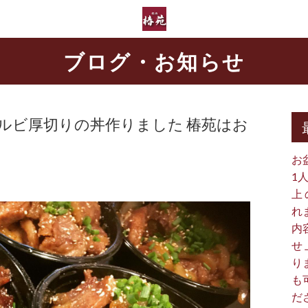
ブログ・お知らせ
ルビ厚切りの丼作りました 椿苑はお
お
1
上
れ
内
せ
り
も
だ