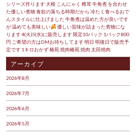
シリーズ作ります 大根 こんにゃく 椎茸 牛角煮 を合わせ
た優しい煮物 食欲の落ちる時期だから 冷たく食べるおで
んスタイルに仕上げました 牛角煮は温めた方が良いです
が 温めても美味しい
優しい旨味が詰まった煮物にな
ります 4(火)5(水)に販売します 限定10パック 1パック800
円 ご希望の方はDMお待ちしてます 明日 明後日で販売予
定です 1キロおかず 椿苑 焼肉椿苑 焼肉 太田焼肉
アーカイブ
2026年8月
2026年7月
2026年6月
2026年5月