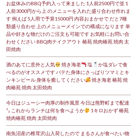
お盆休みのBBQ予約入って来ました 1人前2500円で並 1
人前3000円から上 のメニューを入れた盛り合わせ作れま
す 例えば 5人用で予算15000円 内容おまかせで だと7種
類盛り合わせ 上のメニューメインでの構成になります 単
品や好きな物だけのご注文も可能です お気軽にお問い合
わせください BBQ肉テイクアウト 椿苑 焼肉椿苑 焼肉 太
田焼肉
酒のあてに意外と人気
焼き海老
塩
か塩ダレで食
べるのがオススメです バテた身体にさっぱりツマミとキ
ンキンビール 身体を癒してください
焼き海老 椿苑 焼
肉椿苑 焼肉 太田焼肉
今日はジューシー肉厚の制作風景 今日は熊野町まで配達
³₃ これからランチは何を食べようか
1キロおかず 椿苑
焼肉椿苑 焼肉 太田焼肉
南魚沼産の椎茸沢山入荷したので まるさんが食べたい物