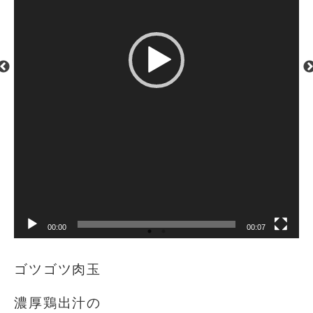
00:00
00:07
ゴツゴツ肉玉
濃厚鶏出汁の