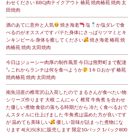
わせください BBQ肉テイクアウト 椿苑 焼肉椿苑 焼肉 太
田焼肉
酒のあてに意外と人気
焼き海老
塩
か塩ダレで食
べるのがオススメです バテた身体にさっぱりツマミとキ
ンキンビール 身体を癒してください
焼き海老 椿苑 焼
肉椿苑 焼肉 太田焼肉
今日はジューシー肉厚の制作風景 今日は熊野町まで配達
³₃ これからランチは何を食べようか
1キロおかず 椿苑
焼肉椿苑 焼肉 太田焼肉
南魚沼産の椎茸沢山入荷したので まるさんが食べたい物
シリーズ作ります 大根 こんにゃく 椎茸 牛角煮 を合わせ
た優しい煮物 食欲の落ちる時期だから 冷たく食べるおで
んスタイルに仕上げました 牛角煮は温めた方が良いです
が 温めても美味しい
優しい旨味が詰まった煮物にな
ります 4(火)5(水)に販売します 限定10パック 1パック800