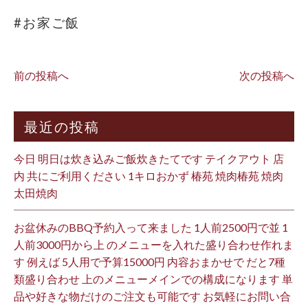
#お家ご飯
前の投稿へ
次の投稿へ
最近の投稿
今日 明日は炊き込みご飯炊きたてです テイクアウト 店
内 共にご利用ください 1キロおかず 椿苑 焼肉椿苑 焼肉
太田焼肉
お盆休みのBBQ予約入って来ました 1人前2500円で並 1
人前3000円から上 のメニューを入れた盛り合わせ作れま
す 例えば 5人用で予算15000円 内容おまかせで だと7種
類盛り合わせ 上のメニューメインでの構成になります 単
品や好きな物だけのご注文も可能です お気軽にお問い合