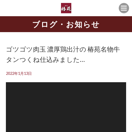
ブログ・お知らせ
ゴツゴツ肉玉 濃厚鶏出汁の 椿苑名物牛
タンつくね仕込みました…
2022年1月13日
動
画
プ
レ
ー
ヤ
ー