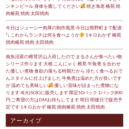
ンキンビール 身体を癒してください
焼き海老 椿苑 焼
肉椿苑 焼肉 太田焼肉
今日はジューシー肉厚の制作風景 今日は熊野町まで配達
³₃ これからランチは何を食べようか
1キロおかず 椿苑
焼肉椿苑 焼肉 太田焼肉
南魚沼産の椎茸沢山入荷したので まるさんが食べたい物
シリーズ作ります 大根 こんにゃく 椎茸 牛角煮 を合わせ
た優しい煮物 食欲の落ちる時期だから 冷たく食べるおで
んスタイルに仕上げました 牛角煮は温めた方が良いです
が 温めても美味しい
優しい旨味が詰まった煮物にな
ります 4(火)5(水)に販売します 限定10パック 1パック800
円 ご希望の方はDMお待ちしてます 明日 明後日で販売予
定です 1キロおかず 椿苑 焼肉椿苑 焼肉 太田焼肉
アーカイブ