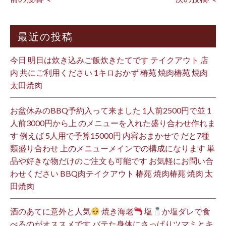
最近の投稿
今日 明日は炊き込みご飯炊きたてです テイクアウト 店
内 共にご利用ください 1キロおかず 椿苑 焼肉椿苑 焼肉
太田焼肉
お盆休みのBBQ予約入って来ました 1人前2500円で並 1
人前3000円から上 のメニューを入れた盛り合わせ作れま
す 例えば 5人用で予算15000円 内容おまかせで だと7種
類盛り合わせ 上のメニューメインでの構成になります 単
品や好きな物だけのご注文も可能です お気軽にお問い合
わせください BBQ肉テイクアウト 椿苑 焼肉椿苑 焼肉 太
田焼肉
酒のあてに意外と人気
焼き海老
塩
か塩ダレで食
べるのがオススメです バテた身体にさっぱりツマミとキ