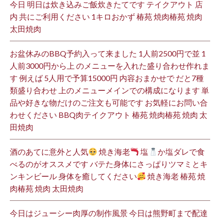
今日 明日は炊き込みご飯炊きたてです テイクアウト 店
内 共にご利用ください 1キロおかず 椿苑 焼肉椿苑 焼肉
太田焼肉
お盆休みのBBQ予約入って来ました 1人前2500円で並 1
人前3000円から上 のメニューを入れた盛り合わせ作れま
す 例えば 5人用で予算15000円 内容おまかせで だと7種
類盛り合わせ 上のメニューメインでの構成になります 単
品や好きな物だけのご注文も可能です お気軽にお問い合
わせください BBQ肉テイクアウト 椿苑 焼肉椿苑 焼肉 太
田焼肉
酒のあてに意外と人気
焼き海老
塩
か塩ダレで食
べるのがオススメです バテた身体にさっぱりツマミとキ
ンキンビール 身体を癒してください
焼き海老 椿苑 焼
肉椿苑 焼肉 太田焼肉
今日はジューシー肉厚の制作風景 今日は熊野町まで配達