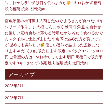
³₃ これからランチは何を食べようか
1キロおかず 椿苑
焼肉椿苑 焼肉 太田焼肉
南魚沼産の椎茸沢山入荷したので まるさんが食べたい物
シリーズ作ります 大根 こんにゃく 椎茸 牛角煮 を合わせ
た優しい煮物 食欲の落ちる時期だから 冷たく食べるおで
んスタイルに仕上げました 牛角煮は温めた方が良いです
が 温めても美味しい
優しい旨味が詰まった煮物にな
ります 4(火)5(水)に販売します 限定10パック 1パック800
円 ご希望の方はDMお待ちしてます 明日 明後日で販売予
定です 1キロおかず 椿苑 焼肉椿苑 焼肉 太田焼肉
アーカイブ
2026年8月
2026年7月