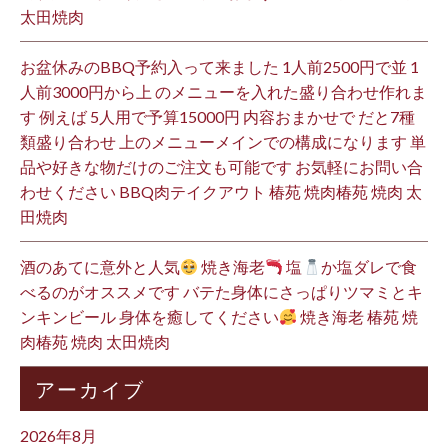
太田焼肉
お盆休みのBBQ予約入って来ました 1人前2500円で並 1
人前3000円から上 のメニューを入れた盛り合わせ作れま
す 例えば 5人用で予算15000円 内容おまかせで だと7種
類盛り合わせ 上のメニューメインでの構成になります 単
品や好きな物だけのご注文も可能です お気軽にお問い合
わせください BBQ肉テイクアウト 椿苑 焼肉椿苑 焼肉 太
田焼肉
酒のあてに意外と人気
焼き海老
塩
か塩ダレで食
べるのがオススメです バテた身体にさっぱりツマミとキ
ンキンビール 身体を癒してください
焼き海老 椿苑 焼
肉椿苑 焼肉 太田焼肉
アーカイブ
2026年8月