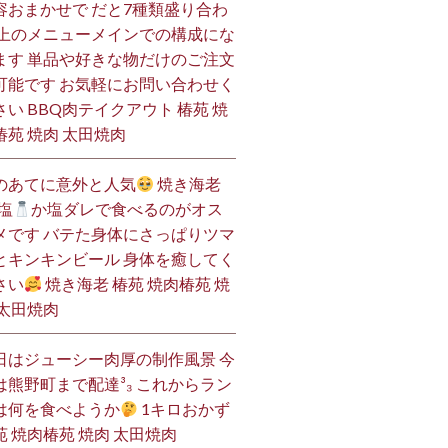
容おまかせで だと7種類盛り合わ
 上のメニューメインでの構成にな
ます 単品や好きな物だけのご注文
可能です お気軽にお問い合わせく
さい BBQ肉テイクアウト 椿苑 焼
椿苑 焼肉 太田焼肉
のあてに意外と人気
焼き海老
塩
か塩ダレで食べるのがオス
メです バテた身体にさっぱりツマ
とキンキンビール 身体を癒してく
さい
焼き海老 椿苑 焼肉椿苑 焼
 太田焼肉
日はジューシー肉厚の制作風景 今
は熊野町まで配達³₃ これからラン
は何を食べようか
1キロおかず
苑 焼肉椿苑 焼肉 太田焼肉