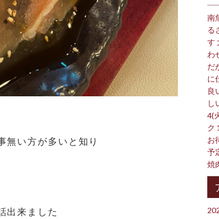
南
る
す
わ
だ
に
良
し
4(
ク
お
事無い方が多いと知り
予
焼
20
話出来ました