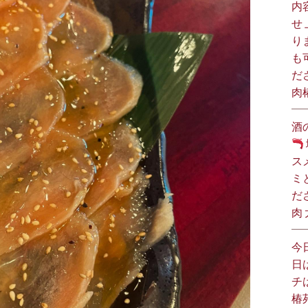
内
せ
り
も
だ
肉
酒
ス
ミ
だ
肉
今
日
チ
椿