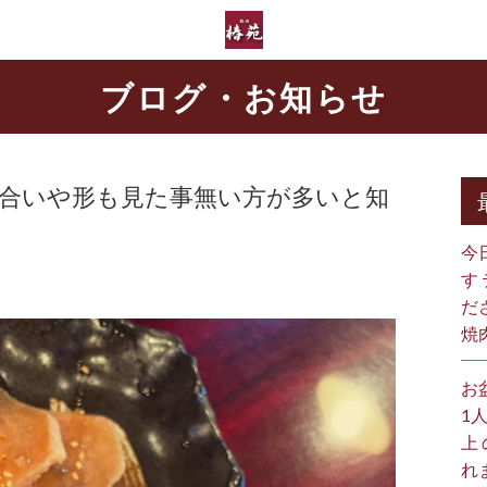
ブログ・お知らせ
合いや形も見た事無い方が多いと知
今
す
だ
焼
お
1
上
れ