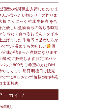
魚沼産の椎茸沢山入荷したので ま
さんが食べたい物シリーズ作りま
 大根 こんにゃく 椎茸 牛角煮 を合
せた優しい煮物 食欲の落ちる時期
から 冷たく食べるおでんスタイル
仕上げました 牛角煮は温めた方が
いですが 温めても美味しい
優
い旨味が詰まった煮物になります
火)5(水)に販売します 限定10パッ
 1パック800円 ご希望の方はDM
待ちしてます 明日 明後日で販売
定です 1キロおかず 椿苑 焼肉椿苑
肉 太田焼肉
アーカイブ
26年8月