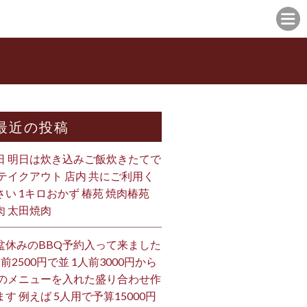
最近の投稿
日 明日は炊き込みご飯炊きたてで
 テイクアウト 店内 共にご利用く
さい 1キロおかず 椿苑 焼肉椿苑
肉 太田焼肉
盆休みのBBQ予約入って来ました
人前2500円で並 1人前3000円から
 のメニューを入れた盛り合わせ作
ます 例えば 5人用で予算15000円