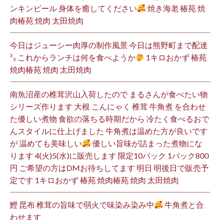
ンキンビール 身体を癒してください
焼き海老 椿苑 焼
肉椿苑 焼肉 太田焼肉
今日はジューシー肉厚の制作風景 今日は熊野町まで配達
³₃ これからランチは何を食べようか
1キロおかず 椿苑
焼肉椿苑 焼肉 太田焼肉
南魚沼産の椎茸沢山入荷したので まるさんが食べたい物
シリーズ作ります 大根 こんにゃく 椎茸 牛角煮 を合わせ
た優しい煮物 食欲の落ちる時期だから 冷たく食べるおで
んスタイルに仕上げました 牛角煮は温めた方が良いです
が 温めても美味しい
優しい旨味が詰まった煮物にな
ります 4(火)5(水)に販売します 限定10パック 1パック800
円 ご希望の方はDMお待ちしてます 明日 明後日で販売予
定です 1キロおかず 椿苑 焼肉椿苑 焼肉 太田焼肉
鰹 昆布 椎茸の旨味で弱火で味染み染み中
牛角煮と合
わせます