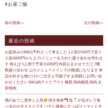
#お家ご飯
前の投稿へ
次の投稿へ
最近の投稿
お盆休みのBBQ予約入って来ました 1人前2500円で並 1
人前3000円から上 のメニューを入れた盛り合わせ作れま
す 例えば 5人用で予算15000円 内容おまかせで だと7種
類盛り合わせ 上のメニューメインでの構成になります 単
品や好きな物だけのご注文も可能です お気軽にお問い合
わせください BBQ肉テイクアウト 椿苑 焼肉椿苑 焼肉 太
田焼肉
酒のあてに意外と人気
焼き海老
塩
か塩ダレで食
べるのがオススメです バテた身体にさっぱりツマミとキ