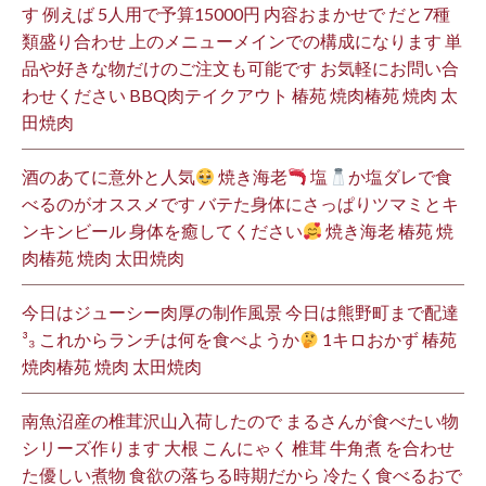
す 例えば 5人用で予算15000円 内容おまかせで だと7種
類盛り合わせ 上のメニューメインでの構成になります 単
品や好きな物だけのご注文も可能です お気軽にお問い合
わせください BBQ肉テイクアウト 椿苑 焼肉椿苑 焼肉 太
田焼肉
酒のあてに意外と人気
焼き海老
塩
か塩ダレで食
べるのがオススメです バテた身体にさっぱりツマミとキ
ンキンビール 身体を癒してください
焼き海老 椿苑 焼
肉椿苑 焼肉 太田焼肉
今日はジューシー肉厚の制作風景 今日は熊野町まで配達
³₃ これからランチは何を食べようか
1キロおかず 椿苑
焼肉椿苑 焼肉 太田焼肉
南魚沼産の椎茸沢山入荷したので まるさんが食べたい物
シリーズ作ります 大根 こんにゃく 椎茸 牛角煮 を合わせ
た優しい煮物 食欲の落ちる時期だから 冷たく食べるおで