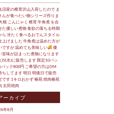
魚沼産の椎茸沢山入荷したので ま
さんが食べたい物シリーズ作りま
 大根 こんにゃく 椎茸 牛角煮 を合
せた優しい煮物 食欲の落ちる時期
から 冷たく食べるおでんスタイル
仕上げました 牛角煮は温めた方が
いですが 温めても美味しい
優
い旨味が詰まった煮物になります
火)5(水)に販売します 限定10パッ
 1パック800円 ご希望の方はDM
待ちしてます 明日 明後日で販売
定です 1キロおかず 椿苑 焼肉椿苑
肉 太田焼肉
アーカイブ
26年8月