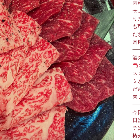
内
せ
り
も
だ
肉
酒
ス
ミ
だ
肉
今
日
チ
椿