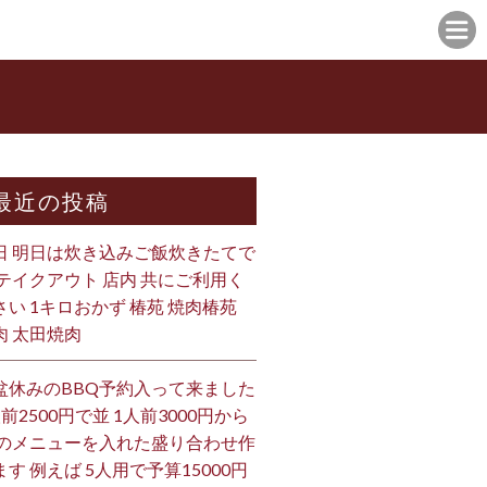
最近の投稿
日 明日は炊き込みご飯炊きたてで
 テイクアウト 店内 共にご利用く
さい 1キロおかず 椿苑 焼肉椿苑
肉 太田焼肉
盆休みのBBQ予約入って来ました
人前2500円で並 1人前3000円から
 のメニューを入れた盛り合わせ作
ます 例えば 5人用で予算15000円