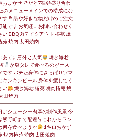
容おまかせで だと7種類盛り合わ
 上のメニューメインでの構成にな
ます 単品や好きな物だけのご注文
可能です お気軽にお問い合わせく
さい BBQ肉テイクアウト 椿苑 焼
椿苑 焼肉 太田焼肉
のあてに意外と人気
焼き海老
塩
か塩ダレで食べるのがオス
メです バテた身体にさっぱりツマ
とキンキンビール 身体を癒してく
さい
焼き海老 椿苑 焼肉椿苑 焼
 太田焼肉
日はジューシー肉厚の制作風景 今
は熊野町まで配達³₃ これからラン
は何を食べようか
1キロおかず
苑 焼肉椿苑 焼肉 太田焼肉