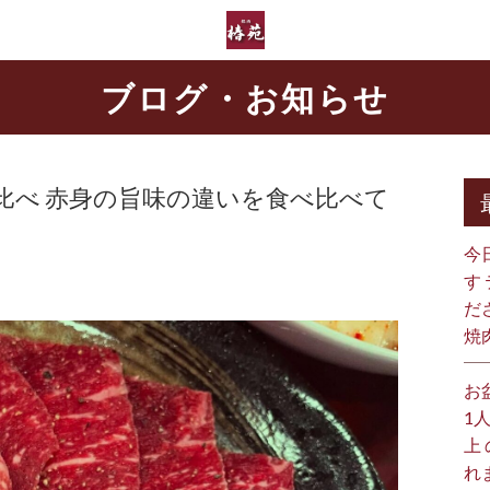
ブログ・お知らせ
比べ 赤身の旨味の違いを食べ比べて
今
す
だ
焼
お
1
上
れ