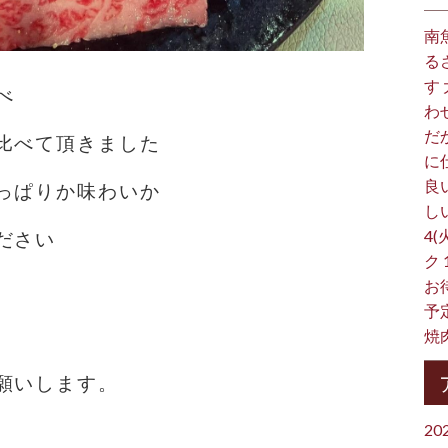
南
る
す
べ
わ
だ
比べて頂きました
に
良
っぱりか味わいか
し
4(
ださい
ク
お
予
焼
願いします。
20