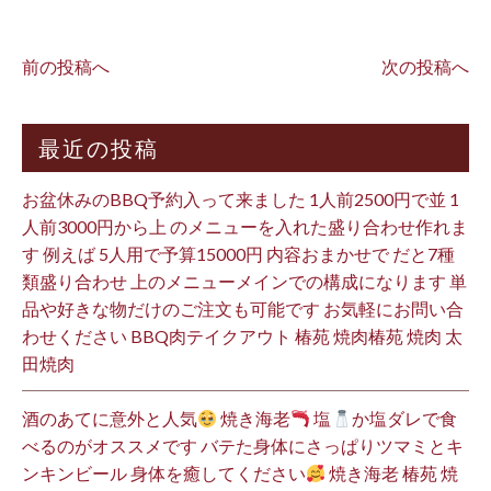
前の投稿へ
次の投稿へ
最近の投稿
お盆休みのBBQ予約入って来ました 1人前2500円で並 1
人前3000円から上 のメニューを入れた盛り合わせ作れま
す 例えば 5人用で予算15000円 内容おまかせで だと7種
類盛り合わせ 上のメニューメインでの構成になります 単
品や好きな物だけのご注文も可能です お気軽にお問い合
わせください BBQ肉テイクアウト 椿苑 焼肉椿苑 焼肉 太
田焼肉
酒のあてに意外と人気
焼き海老
塩
か塩ダレで食
べるのがオススメです バテた身体にさっぱりツマミとキ
ンキンビール 身体を癒してください
焼き海老 椿苑 焼