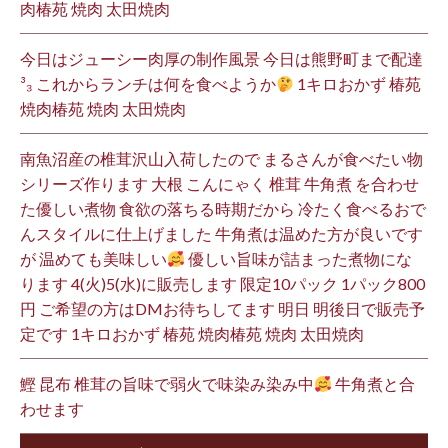
肉椿苑 焼肉 太田焼肉
今日はジューシー肉厚の制作風景 今日は熊野町まで配達
³₃ これからランチは何を食べようか
1キロおかず 椿苑
焼肉椿苑 焼肉 太田焼肉
南魚沼産の椎茸沢山入荷したので まるさんが食べたい物
シリーズ作ります 大根 こんにゃく 椎茸 牛角煮 を合わせ
た優しい煮物 食欲の落ちる時期だから 冷たく食べるおで
んスタイルに仕上げました 牛角煮は温めた方が良いです
が 温めても美味しい
優しい旨味が詰まった煮物にな
ります 4(火)5(水)に販売します 限定10パック 1パック800
円 ご希望の方はDMお待ちしてます 明日 明後日で販売予
定です 1キロおかず 椿苑 焼肉椿苑 焼肉 太田焼肉
鰹 昆布 椎茸の旨味で弱火で味染み染み中
牛角煮と合
わせます