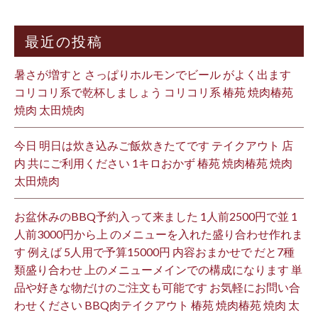
最近の投稿
暑さが増すと さっぱりホルモンでビール がよく出ます
コリコリ系で乾杯しましょう コリコリ系 椿苑 焼肉椿苑
焼肉 太田焼肉
今日 明日は炊き込みご飯炊きたてです テイクアウト 店
内 共にご利用ください 1キロおかず 椿苑 焼肉椿苑 焼肉
太田焼肉
お盆休みのBBQ予約入って来ました 1人前2500円で並 1
人前3000円から上 のメニューを入れた盛り合わせ作れま
す 例えば 5人用で予算15000円 内容おまかせで だと7種
類盛り合わせ 上のメニューメインでの構成になります 単
品や好きな物だけのご注文も可能です お気軽にお問い合
わせください BBQ肉テイクアウト 椿苑 焼肉椿苑 焼肉 太