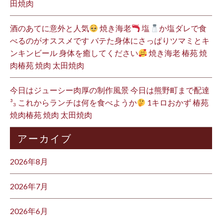
田焼肉
酒のあてに意外と人気
焼き海老
塩
か塩ダレで食
べるのがオススメです バテた身体にさっぱりツマミとキ
ンキンビール 身体を癒してください
焼き海老 椿苑 焼
肉椿苑 焼肉 太田焼肉
今日はジューシー肉厚の制作風景 今日は熊野町まで配達
³₃ これからランチは何を食べようか
1キロおかず 椿苑
焼肉椿苑 焼肉 太田焼肉
アーカイブ
2026年8月
2026年7月
2026年6月