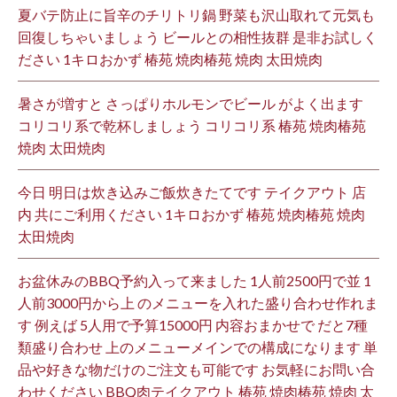
夏バテ防止に旨辛のチリトリ鍋 野菜も沢山取れて元気も
回復しちゃいましょう ビールとの相性抜群 是非お試しく
ださい 1キロおかず 椿苑 焼肉椿苑 焼肉 太田焼肉
暑さが増すと さっぱりホルモンでビール がよく出ます
コリコリ系で乾杯しましょう コリコリ系 椿苑 焼肉椿苑
焼肉 太田焼肉
今日 明日は炊き込みご飯炊きたてです テイクアウト 店
内 共にご利用ください 1キロおかず 椿苑 焼肉椿苑 焼肉
太田焼肉
お盆休みのBBQ予約入って来ました 1人前2500円で並 1
人前3000円から上 のメニューを入れた盛り合わせ作れま
す 例えば 5人用で予算15000円 内容おまかせで だと7種
類盛り合わせ 上のメニューメインでの構成になります 単
品や好きな物だけのご注文も可能です お気軽にお問い合
わせください BBQ肉テイクアウト 椿苑 焼肉椿苑 焼肉 太