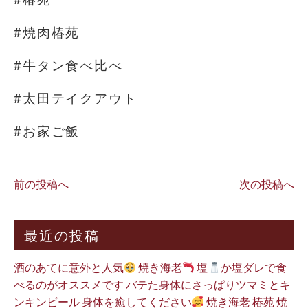
#焼肉椿苑
#牛タン食べ比べ
#太田テイクアウト
#お家ご飯
前の投稿へ
次の投稿へ
最近の投稿
酒のあてに意外と人気
焼き海老
塩
か塩ダレで食
べるのがオススメです バテた身体にさっぱりツマミとキ
ンキンビール 身体を癒してください
焼き海老 椿苑 焼