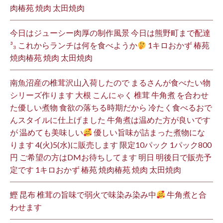
肉椿苑 焼肉 太田焼肉
今日はジューシー肉厚の制作風景 今日は熊野町まで配達
³₃ これからランチは何を食べようか
1キロおかず 椿苑
焼肉椿苑 焼肉 太田焼肉
南魚沼産の椎茸沢山入荷したので まるさんが食べたい物
シリーズ作ります 大根 こんにゃく 椎茸 牛角煮 を合わせ
た優しい煮物 食欲の落ちる時期だから 冷たく食べるおで
んスタイルに仕上げました 牛角煮は温めた方が良いです
が 温めても美味しい
優しい旨味が詰まった煮物にな
ります 4(火)5(水)に販売します 限定10パック 1パック800
円 ご希望の方はDMお待ちしてます 明日 明後日で販売予
定です 1キロおかず 椿苑 焼肉椿苑 焼肉 太田焼肉
鰹 昆布 椎茸の旨味で弱火で味染み染み中
牛角煮と合
わせます