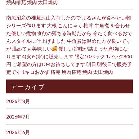
焼肉椿苑 焼肉 太田焼肉
南魚沼産の椎茸沢山入荷したので まるさんが食べたい物
シリーズ作ります 大根 こんにゃく 椎茸 牛角煮 を合わせ
た優しい煮物 食欲の落ちる時期だから 冷たく食べるおで
んスタイルに仕上げました 牛角煮は温めた方が良いです
が 温めても美味しい
優しい旨味が詰まった煮物にな
ります 4(火)5(水)に販売します 限定10パック 1パック800
円 ご希望の方はDMお待ちしてます 明日 明後日で販売予
定です 1キロおかず 椿苑 焼肉椿苑 焼肉 太田焼肉
アーカイブ
2026年8月
2026年7月
2026年6月