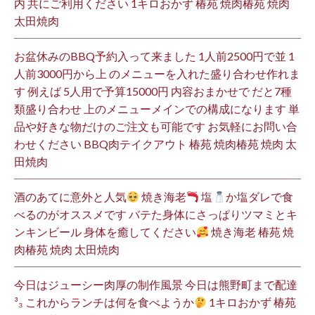
内 共にご利用ください 1キロおかず 椿苑 焼肉椿苑 焼肉
太田焼肉
お盆休みのBBQ予約入って来ました 1人前2500円で並 1
人前3000円から上 のメニューを入れた盛り合わせ作れま
す 例えば 5人用で予算15000円 内容おまかせで だと7種
類盛り合わせ 上のメニューメインでの構成になります 単
品や好きな物だけのご注文も可能です お気軽にお問い合
わせください BBQ肉テイクアウト 椿苑 焼肉椿苑 焼肉 太
田焼肉
酒のあてに意外と人気
焼き海老
塩
か塩ダレで食
べるのがオススメです バテた身体にさっぱりツマミとキ
ンキンビール 身体を癒してください
焼き海老 椿苑 焼
肉椿苑 焼肉 太田焼肉
今日はジューシー肉厚の制作風景 今日は熊野町まで配達
³₃ これからランチは何を食べようか
1キロおかず 椿苑