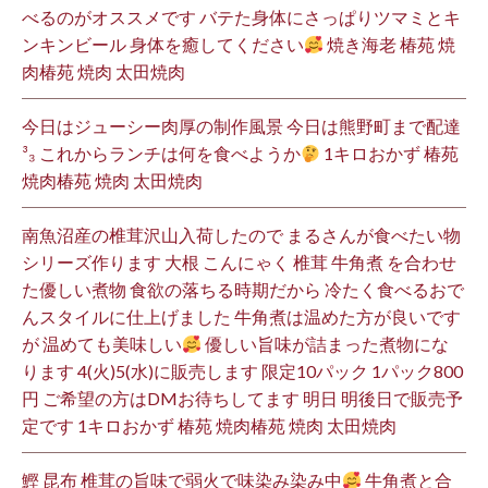
べるのがオススメです バテた身体にさっぱりツマミとキ
ンキンビール 身体を癒してください
焼き海老 椿苑 焼
肉椿苑 焼肉 太田焼肉
今日はジューシー肉厚の制作風景 今日は熊野町まで配達
³₃ これからランチは何を食べようか
1キロおかず 椿苑
焼肉椿苑 焼肉 太田焼肉
南魚沼産の椎茸沢山入荷したので まるさんが食べたい物
シリーズ作ります 大根 こんにゃく 椎茸 牛角煮 を合わせ
た優しい煮物 食欲の落ちる時期だから 冷たく食べるおで
んスタイルに仕上げました 牛角煮は温めた方が良いです
が 温めても美味しい
優しい旨味が詰まった煮物にな
ります 4(火)5(水)に販売します 限定10パック 1パック800
円 ご希望の方はDMお待ちしてます 明日 明後日で販売予
定です 1キロおかず 椿苑 焼肉椿苑 焼肉 太田焼肉
鰹 昆布 椎茸の旨味で弱火で味染み染み中
牛角煮と合