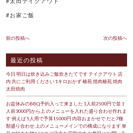
#太田テイクアウト
#お家ご飯
前の投稿へ
次の投稿へ
最近の投稿
今日 明日は炊き込みご飯炊きたてです テイクアウト 店
内 共にご利用ください 1キロおかず 椿苑 焼肉椿苑 焼肉
太田焼肉
お盆休みのBBQ予約入って来ました 1人前2500円で並 1
人前3000円から上 のメニューを入れた盛り合わせ作れま
す 例えば 5人用で予算15000円 内容おまかせで だと7種
類盛り合わせ 上のメニューメインでの構成になります 単