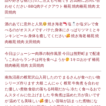
品や好きな物だけのご注文も可能です お気軽にお問い合
わせください BBQ肉テイクアウト 椿苑 焼肉椿苑 焼肉 太
田焼肉
酒のあてに意外と人気
焼き海老
塩
か塩ダレで食
べるのがオススメです バテた身体にさっぱりツマミとキ
ンキンビール 身体を癒してください
焼き海老 椿苑 焼
肉椿苑 焼肉 太田焼肉
今日はジューシー肉厚の制作風景 今日は熊野町まで配達
³₃ これからランチは何を食べようか
1キロおかず 椿苑
焼肉椿苑 焼肉 太田焼肉
南魚沼産の椎茸沢山入荷したので まるさんが食べたい物
シリーズ作ります 大根 こんにゃく 椎茸 牛角煮 を合わせ
た優しい煮物 食欲の落ちる時期だから 冷たく食べるおで
んスタイルに仕上げました 牛角煮は温めた方が良いです
が 温めても美味しい
優しい旨味が詰まった煮物にな