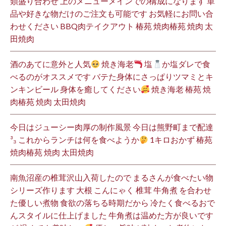
類盛り合わせ 上のメニューメインでの構成になります 単
品や好きな物だけのご注文も可能です お気軽にお問い合
わせください BBQ肉テイクアウト 椿苑 焼肉椿苑 焼肉 太
田焼肉
酒のあてに意外と人気
焼き海老
塩
か塩ダレで食
べるのがオススメです バテた身体にさっぱりツマミとキ
ンキンビール 身体を癒してください
焼き海老 椿苑 焼
肉椿苑 焼肉 太田焼肉
今日はジューシー肉厚の制作風景 今日は熊野町まで配達
³₃ これからランチは何を食べようか
1キロおかず 椿苑
焼肉椿苑 焼肉 太田焼肉
南魚沼産の椎茸沢山入荷したので まるさんが食べたい物
シリーズ作ります 大根 こんにゃく 椎茸 牛角煮 を合わせ
た優しい煮物 食欲の落ちる時期だから 冷たく食べるおで
んスタイルに仕上げました 牛角煮は温めた方が良いです