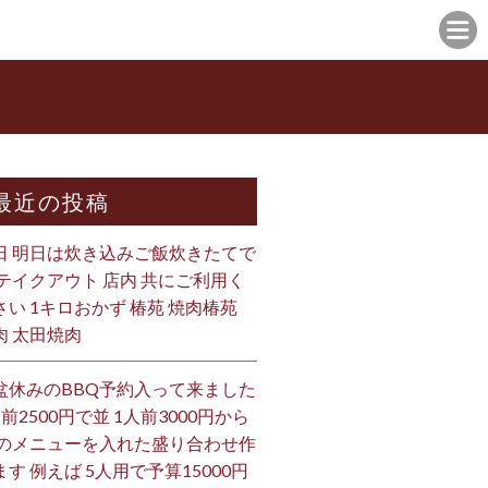
最近の投稿
日 明日は炊き込みご飯炊きたてで
 テイクアウト 店内 共にご利用く
さい 1キロおかず 椿苑 焼肉椿苑
肉 太田焼肉
盆休みのBBQ予約入って来ました
人前2500円で並 1人前3000円から
 のメニューを入れた盛り合わせ作
ます 例えば 5人用で予算15000円