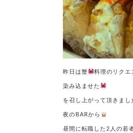
昨日は蟹
料理のリクエ
染み込ませた
を召し上がって頂きまし
夜のBARから
昼間に転職した2人の若