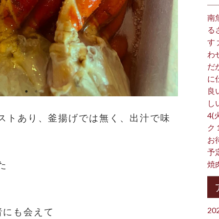
南
る
す
わ
だ
に
良
し
4(
ストあり、釜揚げでは無く、出汁で味
ク
お
予
た
焼
20
者にも会えて