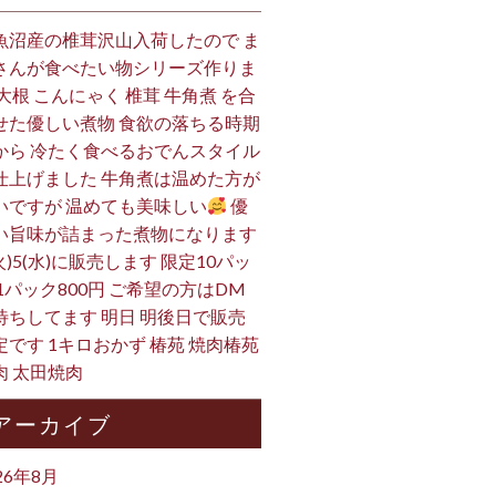
魚沼産の椎茸沢山入荷したので ま
さんが食べたい物シリーズ作りま
 大根 こんにゃく 椎茸 牛角煮 を合
せた優しい煮物 食欲の落ちる時期
から 冷たく食べるおでんスタイル
仕上げました 牛角煮は温めた方が
いですが 温めても美味しい
優
い旨味が詰まった煮物になります
火)5(水)に販売します 限定10パッ
 1パック800円 ご希望の方はDM
待ちしてます 明日 明後日で販売
定です 1キロおかず 椿苑 焼肉椿苑
肉 太田焼肉
アーカイブ
26年8月