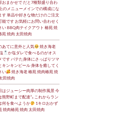
容おまかせで だと7種類盛り合わ
 上のメニューメインでの構成にな
ます 単品や好きな物だけのご注文
可能です お気軽にお問い合わせく
さい BBQ肉テイクアウト 椿苑 焼
椿苑 焼肉 太田焼肉
のあてに意外と人気
焼き海老
塩
か塩ダレで食べるのがオス
メです バテた身体にさっぱりツマ
とキンキンビール 身体を癒してく
さい
焼き海老 椿苑 焼肉椿苑 焼
 太田焼肉
日はジューシー肉厚の制作風景 今
は熊野町まで配達³₃ これからラン
は何を食べようか
1キロおかず
苑 焼肉椿苑 焼肉 太田焼肉