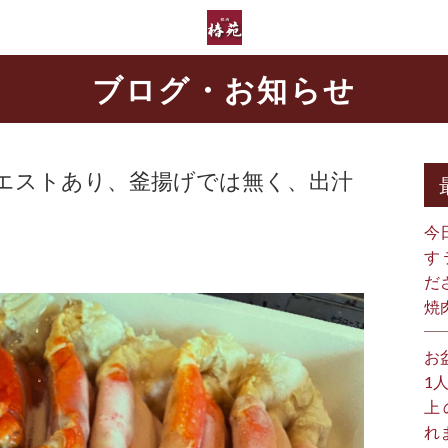
ブログ・お知らせ
エストあり、釜揚げでは無く、出汁
今
す
だ
焼
お
1
上
れ