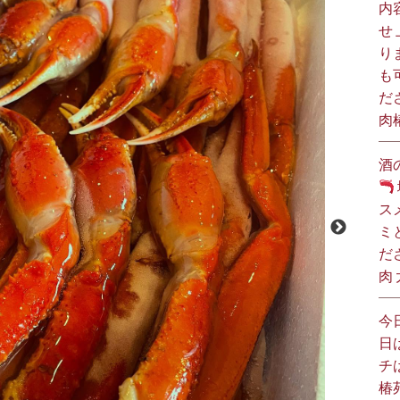
内
せ
り
も
だ
肉
酒
ス
ミ
だ
肉
今
日
チ
椿