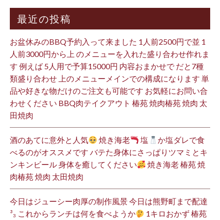
最近の投稿
お盆休みのBBQ予約入って来ました 1人前2500円で並 1
人前3000円から上 のメニューを入れた盛り合わせ作れま
す 例えば 5人用で予算15000円 内容おまかせで だと7種
類盛り合わせ 上のメニューメインでの構成になります 単
品や好きな物だけのご注文も可能です お気軽にお問い合
わせください BBQ肉テイクアウト 椿苑 焼肉椿苑 焼肉 太
田焼肉
酒のあてに意外と人気
焼き海老
塩
か塩ダレで食
べるのがオススメです バテた身体にさっぱりツマミとキ
ンキンビール 身体を癒してください
焼き海老 椿苑 焼
肉椿苑 焼肉 太田焼肉
今日はジューシー肉厚の制作風景 今日は熊野町まで配達
³₃ これからランチは何を食べようか
1キロおかず 椿苑