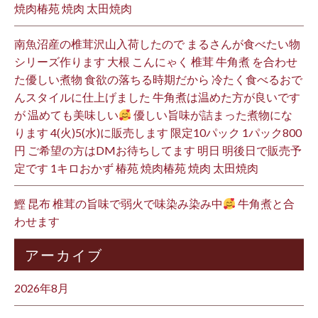
焼肉椿苑 焼肉 太田焼肉
南魚沼産の椎茸沢山入荷したので まるさんが食べたい物
シリーズ作ります 大根 こんにゃく 椎茸 牛角煮 を合わせ
た優しい煮物 食欲の落ちる時期だから 冷たく食べるおで
んスタイルに仕上げました 牛角煮は温めた方が良いです
が 温めても美味しい
優しい旨味が詰まった煮物にな
ります 4(火)5(水)に販売します 限定10パック 1パック800
円 ご希望の方はDMお待ちしてます 明日 明後日で販売予
定です 1キロおかず 椿苑 焼肉椿苑 焼肉 太田焼肉
鰹 昆布 椎茸の旨味で弱火で味染み染み中
牛角煮と合
わせます
アーカイブ
2026年8月