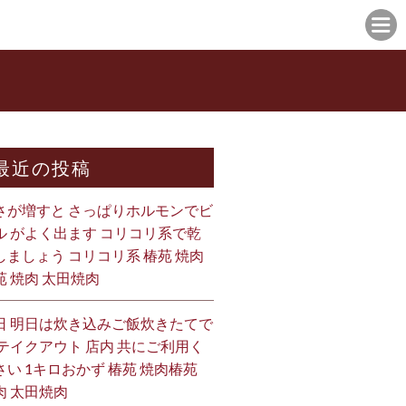
最近の投稿
さが増すと さっぱりホルモンでビ
ル がよく出ます コリコリ系で乾
しましょう コリコリ系 椿苑 焼肉
苑 焼肉 太田焼肉
日 明日は炊き込みご飯炊きたてで
 テイクアウト 店内 共にご利用く
さい 1キロおかず 椿苑 焼肉椿苑
肉 太田焼肉