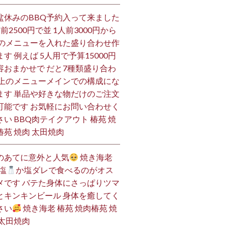
盆休みのBBQ予約入って来ました
人前2500円で並 1人前3000円から
 のメニューを入れた盛り合わせ作
ます 例えば 5人用で予算15000円
容おまかせで だと7種類盛り合わ
 上のメニューメインでの構成にな
ます 単品や好きな物だけのご注文
可能です お気軽にお問い合わせく
さい BBQ肉テイクアウト 椿苑 焼
椿苑 焼肉 太田焼肉
のあてに意外と人気
焼き海老
塩
か塩ダレで食べるのがオス
メです バテた身体にさっぱりツマ
とキンキンビール 身体を癒してく
さい
焼き海老 椿苑 焼肉椿苑 焼
 太田焼肉