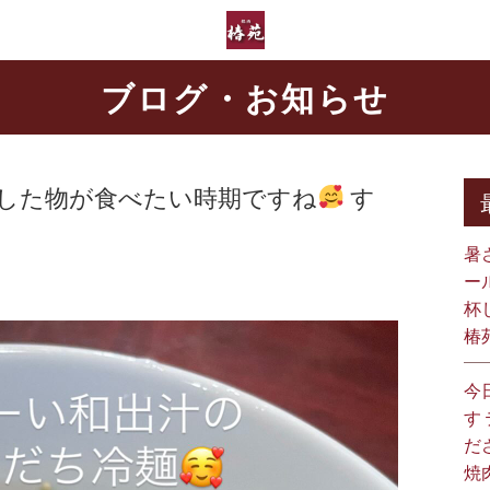
ブログ・お知らせ
りした物が食べたい時期ですね
す
暑
ー
杯
椿
今
す
だ
焼