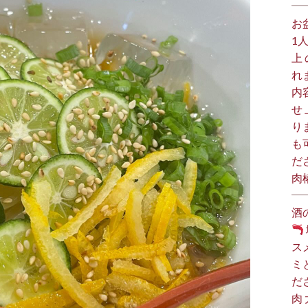
お
1
上
れ
内
せ
り
も
だ
肉
酒
ス
ミ
だ
肉