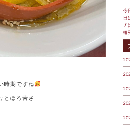
今
日
チ
椿
20
20
い時期ですね
20
りとほろ苦さ
20
20