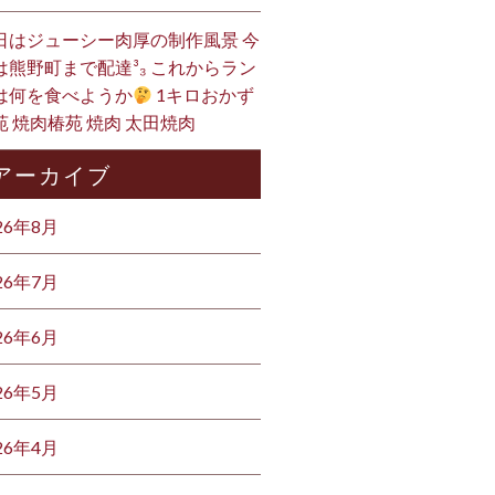
日はジューシー肉厚の制作風景 今
は熊野町まで配達³₃ これからラン
は何を食べようか
1キロおかず
苑 焼肉椿苑 焼肉 太田焼肉
アーカイブ
26年8月
26年7月
26年6月
26年5月
26年4月