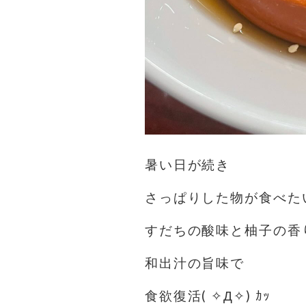
暑い日が続き
さっぱりした物が食べた
すだちの酸味と柚子の香
和出汁の旨味で
食欲復活( ✧Д✧) ｶｯ️