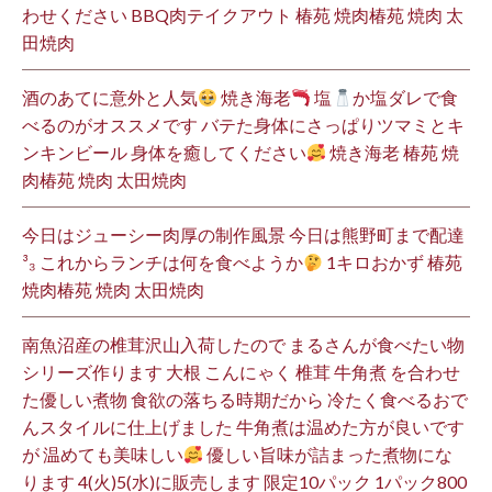
わせください BBQ肉テイクアウト 椿苑 焼肉椿苑 焼肉 太
田焼肉
酒のあてに意外と人気
焼き海老
塩
か塩ダレで食
べるのがオススメです バテた身体にさっぱりツマミとキ
ンキンビール 身体を癒してください
焼き海老 椿苑 焼
肉椿苑 焼肉 太田焼肉
今日はジューシー肉厚の制作風景 今日は熊野町まで配達
³₃ これからランチは何を食べようか
1キロおかず 椿苑
焼肉椿苑 焼肉 太田焼肉
南魚沼産の椎茸沢山入荷したので まるさんが食べたい物
シリーズ作ります 大根 こんにゃく 椎茸 牛角煮 を合わせ
た優しい煮物 食欲の落ちる時期だから 冷たく食べるおで
んスタイルに仕上げました 牛角煮は温めた方が良いです
が 温めても美味しい
優しい旨味が詰まった煮物にな
ります 4(火)5(水)に販売します 限定10パック 1パック800