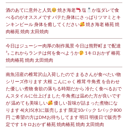
酒のあてに意外と人気
焼き海老
塩
か塩ダレで食
べるのがオススメです バテた身体にさっぱりツマミとキ
ンキンビール 身体を癒してください
焼き海老 椿苑 焼
肉椿苑 焼肉 太田焼肉
今日はジューシー肉厚の制作風景 今日は熊野町まで配達
³₃ これからランチは何を食べようか
1キロおかず 椿苑
焼肉椿苑 焼肉 太田焼肉
南魚沼産の椎茸沢山入荷したので まるさんが食べたい物
シリーズ作ります 大根 こんにゃく 椎茸 牛角煮 を合わせ
た優しい煮物 食欲の落ちる時期だから 冷たく食べるおで
んスタイルに仕上げました 牛角煮は温めた方が良いです
が 温めても美味しい
優しい旨味が詰まった煮物にな
ります 4(火)5(水)に販売します 限定10パック 1パック800
円 ご希望の方はDMお待ちしてます 明日 明後日で販売予
定です 1キロおかず 椿苑 焼肉椿苑 焼肉 太田焼肉