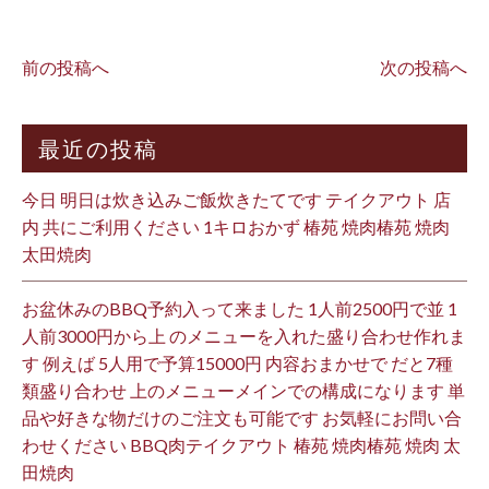
前の投稿へ
次の投稿へ
最近の投稿
今日 明日は炊き込みご飯炊きたてです テイクアウト 店
内 共にご利用ください 1キロおかず 椿苑 焼肉椿苑 焼肉
太田焼肉
お盆休みのBBQ予約入って来ました 1人前2500円で並 1
人前3000円から上 のメニューを入れた盛り合わせ作れま
す 例えば 5人用で予算15000円 内容おまかせで だと7種
類盛り合わせ 上のメニューメインでの構成になります 単
品や好きな物だけのご注文も可能です お気軽にお問い合
わせください BBQ肉テイクアウト 椿苑 焼肉椿苑 焼肉 太
田焼肉