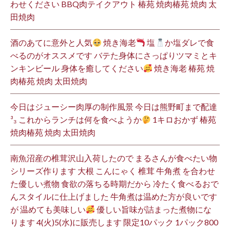
わせください BBQ肉テイクアウト 椿苑 焼肉椿苑 焼肉 太
田焼肉
酒のあてに意外と人気
焼き海老
塩
か塩ダレで食
べるのがオススメです バテた身体にさっぱりツマミとキ
ンキンビール 身体を癒してください
焼き海老 椿苑 焼
肉椿苑 焼肉 太田焼肉
今日はジューシー肉厚の制作風景 今日は熊野町まで配達
³₃ これからランチは何を食べようか
1キロおかず 椿苑
焼肉椿苑 焼肉 太田焼肉
南魚沼産の椎茸沢山入荷したので まるさんが食べたい物
シリーズ作ります 大根 こんにゃく 椎茸 牛角煮 を合わせ
た優しい煮物 食欲の落ちる時期だから 冷たく食べるおで
んスタイルに仕上げました 牛角煮は温めた方が良いです
が 温めても美味しい
優しい旨味が詰まった煮物にな
ります 4(火)5(水)に販売します 限定10パック 1パック800