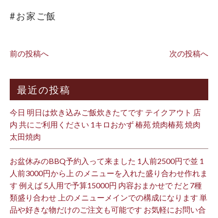
#お家ご飯
前の投稿へ
次の投稿へ
最近の投稿
今日 明日は炊き込みご飯炊きたてです テイクアウト 店
内 共にご利用ください 1キロおかず 椿苑 焼肉椿苑 焼肉
太田焼肉
お盆休みのBBQ予約入って来ました 1人前2500円で並 1
人前3000円から上 のメニューを入れた盛り合わせ作れま
す 例えば 5人用で予算15000円 内容おまかせで だと7種
類盛り合わせ 上のメニューメインでの構成になります 単
品や好きな物だけのご注文も可能です お気軽にお問い合