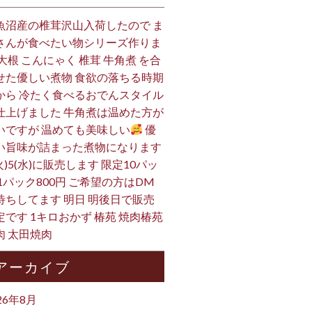
魚沼産の椎茸沢山入荷したので ま
さんが食べたい物シリーズ作りま
 大根 こんにゃく 椎茸 牛角煮 を合
せた優しい煮物 食欲の落ちる時期
から 冷たく食べるおでんスタイル
仕上げました 牛角煮は温めた方が
いですが 温めても美味しい
優
い旨味が詰まった煮物になります
火)5(水)に販売します 限定10パッ
 1パック800円 ご希望の方はDM
待ちしてます 明日 明後日で販売
定です 1キロおかず 椿苑 焼肉椿苑
肉 太田焼肉
アーカイブ
26年8月