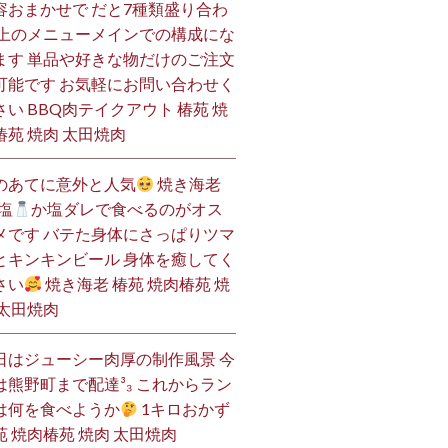
容おまかせで だと7種類盛り合わ
 上のメニューメインでの構成にな
ます 単品や好きな物だけのご注文
可能です お気軽にお問い合わせく
さい BBQ肉テイクアウト 椿苑 焼
椿苑 焼肉 太田焼肉
のあてに意外と人気
焼き海老
塩
か塩ダレで食べるのがオス
メです バテた身体にさっぱりツマ
とキンキンビール 身体を癒してく
さい
焼き海老 椿苑 焼肉椿苑 焼
 太田焼肉
日はジューシー肉厚の制作風景 今
は熊野町まで配達³₃ これからラン
は何を食べようか
1キロおかず
苑 焼肉椿苑 焼肉 太田焼肉