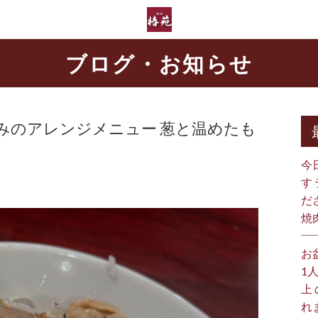
ブログ・お知らせ
みのアレンジメニュー 葱と温めたも
今
す
だ
焼
お
1
上
れ