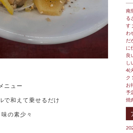
南
る
す
わ
だ
に
良
し
4(
ク
お
メニュー
予
ルで和えて乗せるだけ
焼
 味の素少々
20