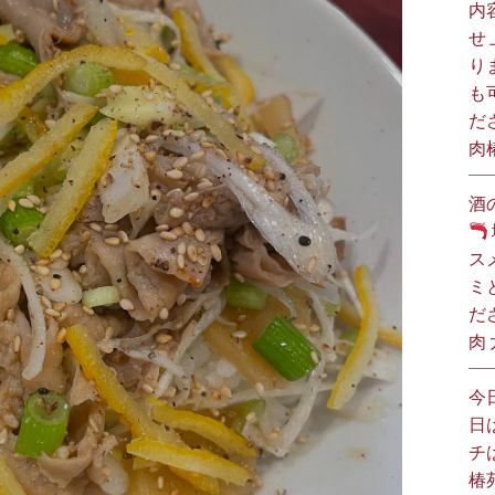
内
せ
り
も
だ
肉
酒
ス
ミ
だ
肉
今
日
チ
椿