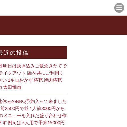
最近の投稿
日 明日は炊き込みご飯炊きたてで
 テイクアウト 店内 共にご利用く
さい 1キロおかず 椿苑 焼肉椿苑
肉 太田焼肉
盆休みのBBQ予約入って来ました
人前2500円で並 1人前3000円から
 のメニューを入れた盛り合わせ作
ます 例えば 5人用で予算15000円