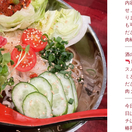
内
せ
り
も
だ
肉
酒
ス
ミ
だ
肉
今
日
チ
椿