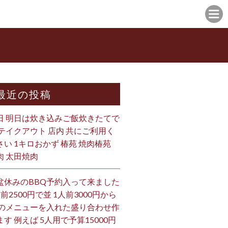
最近の投稿
日 明日は炊き込みご飯炊きたてで
 テイクアウト 店内 共にご利用く
さい 1キロおかず 椿苑 焼肉椿苑
肉 太田焼肉
盆休みのBBQ予約入って来ました
人前2500円で並 1人前3000円から
 のメニューを入れた盛り合わせ作
ます 例えば 5人用で予算15000円