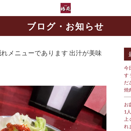
ブログ・お知らせ
麺隠れメニューであります 出汁が美味
今
す
だ
焼
お
1
上
れ