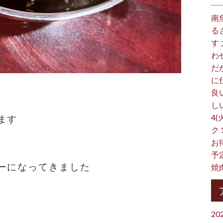
南
る
す
わ
だ
に
良
し
4(
ます
ク
お
予
ーになってきました
焼
20