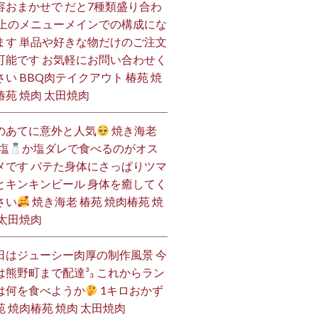
容おまかせで だと7種類盛り合わ
 上のメニューメインでの構成にな
ます 単品や好きな物だけのご注文
可能です お気軽にお問い合わせく
さい BBQ肉テイクアウト 椿苑 焼
椿苑 焼肉 太田焼肉
のあてに意外と人気
焼き海老
塩
か塩ダレで食べるのがオス
メです バテた身体にさっぱりツマ
とキンキンビール 身体を癒してく
さい
焼き海老 椿苑 焼肉椿苑 焼
 太田焼肉
日はジューシー肉厚の制作風景 今
は熊野町まで配達³₃ これからラン
は何を食べようか
1キロおかず
苑 焼肉椿苑 焼肉 太田焼肉