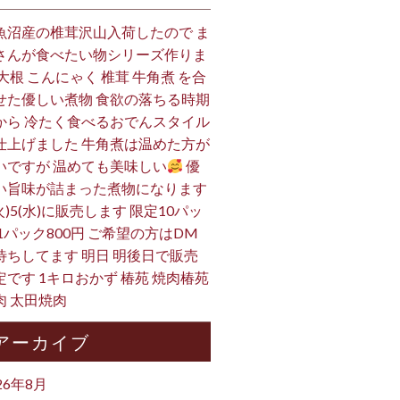
魚沼産の椎茸沢山入荷したので ま
さんが食べたい物シリーズ作りま
 大根 こんにゃく 椎茸 牛角煮 を合
せた優しい煮物 食欲の落ちる時期
から 冷たく食べるおでんスタイル
仕上げました 牛角煮は温めた方が
いですが 温めても美味しい
優
い旨味が詰まった煮物になります
火)5(水)に販売します 限定10パッ
 1パック800円 ご希望の方はDM
待ちしてます 明日 明後日で販売
定です 1キロおかず 椿苑 焼肉椿苑
肉 太田焼肉
アーカイブ
26年8月