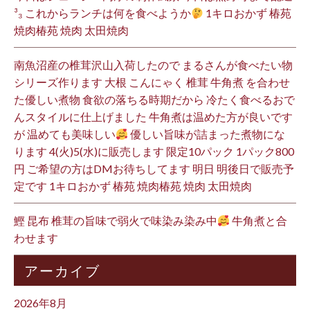
³₃ これからランチは何を食べようか
1キロおかず 椿苑
焼肉椿苑 焼肉 太田焼肉
南魚沼産の椎茸沢山入荷したので まるさんが食べたい物
シリーズ作ります 大根 こんにゃく 椎茸 牛角煮 を合わせ
た優しい煮物 食欲の落ちる時期だから 冷たく食べるおで
んスタイルに仕上げました 牛角煮は温めた方が良いです
が 温めても美味しい
優しい旨味が詰まった煮物にな
ります 4(火)5(水)に販売します 限定10パック 1パック800
円 ご希望の方はDMお待ちしてます 明日 明後日で販売予
定です 1キロおかず 椿苑 焼肉椿苑 焼肉 太田焼肉
鰹 昆布 椎茸の旨味で弱火で味染み染み中
牛角煮と合
わせます
アーカイブ
2026年8月