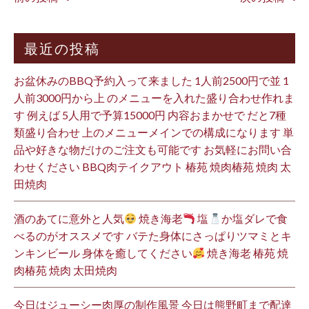
最近の投稿
お盆休みのBBQ予約入って来ました 1人前2500円で並 1
人前3000円から上 のメニューを入れた盛り合わせ作れま
す 例えば 5人用で予算15000円 内容おまかせで だと7種
類盛り合わせ 上のメニューメインでの構成になります 単
品や好きな物だけのご注文も可能です お気軽にお問い合
わせください BBQ肉テイクアウト 椿苑 焼肉椿苑 焼肉 太
田焼肉
酒のあてに意外と人気
焼き海老
塩
か塩ダレで食
べるのがオススメです バテた身体にさっぱりツマミとキ
ンキンビール 身体を癒してください
焼き海老 椿苑 焼
肉椿苑 焼肉 太田焼肉
今日はジューシー肉厚の制作風景 今日は熊野町まで配達