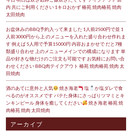
内 共にご利用ください 1キロおかず 椿苑 焼肉椿苑 焼肉
太田焼肉
お盆休みのBBQ予約入って来ました 1人前2500円で並 1
人前3000円から上 のメニューを入れた盛り合わせ作れま
す 例えば 5人用で予算15000円 内容おまかせで だと7種
類盛り合わせ 上のメニューメインでの構成になります 単
品や好きな物だけのご注文も可能です お気軽にお問い合
わせください BBQ肉テイクアウト 椿苑 焼肉椿苑 焼肉 太
田焼肉
酒のあてに意外と人気
焼き海老
塩
か塩ダレで食
べるのがオススメです バテた身体にさっぱりツマミとキ
ンキンビール 身体を癒してください
焼き海老 椿苑 焼
肉椿苑 焼肉 太田焼肉
アーカイブ