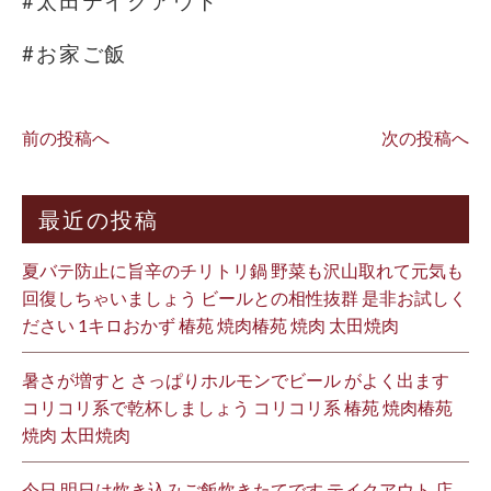
#太田テイクアウト
#お家ご飯
前の投稿へ
次の投稿へ
最近の投稿
夏バテ防止に旨辛のチリトリ鍋 野菜も沢山取れて元気も
回復しちゃいましょう ビールとの相性抜群 是非お試しく
ださい 1キロおかず 椿苑 焼肉椿苑 焼肉 太田焼肉
暑さが増すと さっぱりホルモンでビール がよく出ます
コリコリ系で乾杯しましょう コリコリ系 椿苑 焼肉椿苑
焼肉 太田焼肉
今日 明日は炊き込みご飯炊きたてです テイクアウト 店