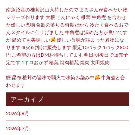
南魚沼産の椎茸沢山入荷したので まるさんが食べたい物
シリーズ作ります 大根 こんにゃく 椎茸 牛角煮 を合わせ
た優しい煮物 食欲の落ちる時期だから 冷たく食べるおで
んスタイルに仕上げました 牛角煮は温めた方が良いです
が 温めても美味しい
優しい旨味が詰まった煮物にな
ります 4(火)5(水)に販売します 限定10パック 1パック800
円 ご希望の方はDMお待ちしてます 明日 明後日で販売予
定です 1キロおかず 椿苑 焼肉椿苑 焼肉 太田焼肉
鰹 昆布 椎茸の旨味で弱火で味染み染み中
牛角煮と合
わせます
アーカイブ
2026年8月
2026年7月