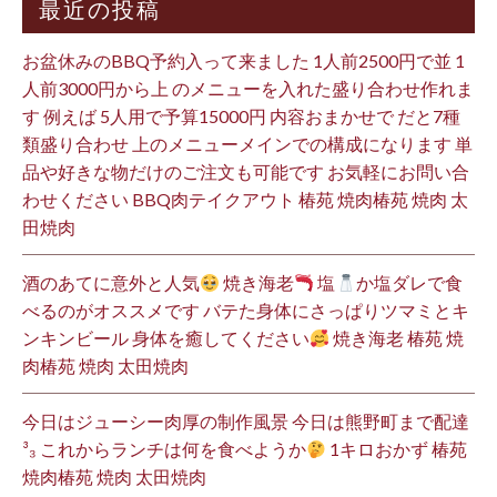
最近の投稿
お盆休みのBBQ予約入って来ました 1人前2500円で並 1
人前3000円から上 のメニューを入れた盛り合わせ作れま
す 例えば 5人用で予算15000円 内容おまかせで だと7種
類盛り合わせ 上のメニューメインでの構成になります 単
品や好きな物だけのご注文も可能です お気軽にお問い合
わせください BBQ肉テイクアウト 椿苑 焼肉椿苑 焼肉 太
田焼肉
酒のあてに意外と人気
焼き海老
塩
か塩ダレで食
べるのがオススメです バテた身体にさっぱりツマミとキ
ンキンビール 身体を癒してください
焼き海老 椿苑 焼
肉椿苑 焼肉 太田焼肉
今日はジューシー肉厚の制作風景 今日は熊野町まで配達
³₃ これからランチは何を食べようか
1キロおかず 椿苑
焼肉椿苑 焼肉 太田焼肉