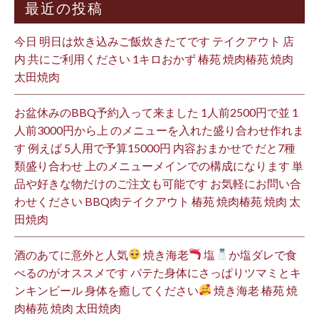
最近の投稿
今日 明日は炊き込みご飯炊きたてです テイクアウト 店
内 共にご利用ください 1キロおかず 椿苑 焼肉椿苑 焼肉
太田焼肉
お盆休みのBBQ予約入って来ました 1人前2500円で並 1
人前3000円から上 のメニューを入れた盛り合わせ作れま
す 例えば 5人用で予算15000円 内容おまかせで だと7種
類盛り合わせ 上のメニューメインでの構成になります 単
品や好きな物だけのご注文も可能です お気軽にお問い合
わせください BBQ肉テイクアウト 椿苑 焼肉椿苑 焼肉 太
田焼肉
酒のあてに意外と人気
焼き海老
塩
か塩ダレで食
べるのがオススメです バテた身体にさっぱりツマミとキ
ンキンビール 身体を癒してください
焼き海老 椿苑 焼
肉椿苑 焼肉 太田焼肉