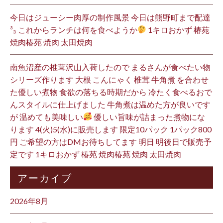
今日はジューシー肉厚の制作風景 今日は熊野町まで配達
³₃ これからランチは何を食べようか
1キロおかず 椿苑
焼肉椿苑 焼肉 太田焼肉
南魚沼産の椎茸沢山入荷したので まるさんが食べたい物
シリーズ作ります 大根 こんにゃく 椎茸 牛角煮 を合わせ
た優しい煮物 食欲の落ちる時期だから 冷たく食べるおで
んスタイルに仕上げました 牛角煮は温めた方が良いです
が 温めても美味しい
優しい旨味が詰まった煮物にな
ります 4(火)5(水)に販売します 限定10パック 1パック800
円 ご希望の方はDMお待ちしてます 明日 明後日で販売予
定です 1キロおかず 椿苑 焼肉椿苑 焼肉 太田焼肉
アーカイブ
2026年8月