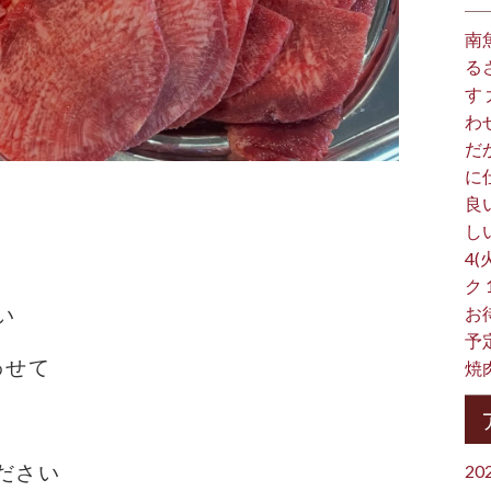
南
る
す
わ
だ
に
良
し
4(
ク
い
お
予
わせて
焼
ださい
20