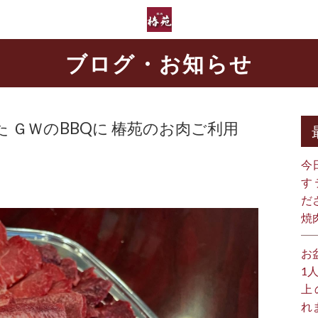
ブログ・お知らせ
た ＧＷのBBQに 椿苑のお肉ご利用
今
す
だ
焼
お
1
上
れ