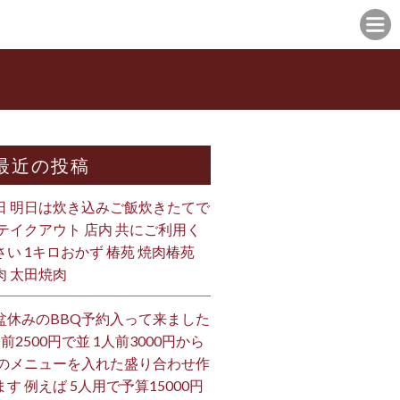
最近の投稿
日 明日は炊き込みご飯炊きたてで
 テイクアウト 店内 共にご利用く
さい 1キロおかず 椿苑 焼肉椿苑
肉 太田焼肉
盆休みのBBQ予約入って来ました
人前2500円で並 1人前3000円から
 のメニューを入れた盛り合わせ作
ます 例えば 5人用で予算15000円