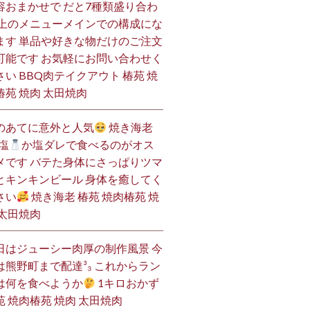
容おまかせで だと7種類盛り合わ
 上のメニューメインでの構成にな
ます 単品や好きな物だけのご注文
可能です お気軽にお問い合わせく
さい BBQ肉テイクアウト 椿苑 焼
椿苑 焼肉 太田焼肉
のあてに意外と人気
焼き海老
塩
か塩ダレで食べるのがオス
メです バテた身体にさっぱりツマ
とキンキンビール 身体を癒してく
さい
焼き海老 椿苑 焼肉椿苑 焼
 太田焼肉
日はジューシー肉厚の制作風景 今
は熊野町まで配達³₃ これからラン
は何を食べようか
1キロおかず
苑 焼肉椿苑 焼肉 太田焼肉