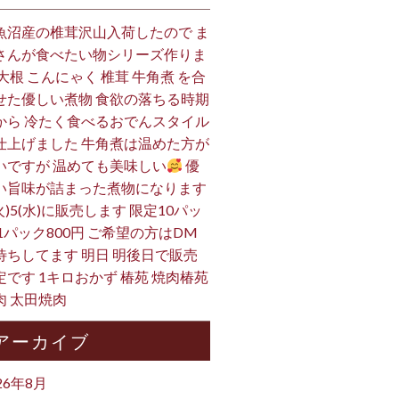
魚沼産の椎茸沢山入荷したので ま
さんが食べたい物シリーズ作りま
 大根 こんにゃく 椎茸 牛角煮 を合
せた優しい煮物 食欲の落ちる時期
から 冷たく食べるおでんスタイル
仕上げました 牛角煮は温めた方が
いですが 温めても美味しい
優
い旨味が詰まった煮物になります
火)5(水)に販売します 限定10パッ
 1パック800円 ご希望の方はDM
待ちしてます 明日 明後日で販売
定です 1キロおかず 椿苑 焼肉椿苑
肉 太田焼肉
アーカイブ
26年8月