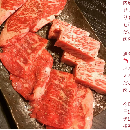
内
せ
り
も
だ
肉
酒
ス
ミ
だ
肉
今
日
チ
椿