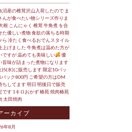
魚沼産の椎茸沢山入荷したので ま
さんが食べたい物シリーズ作りま
 大根 こんにゃく 椎茸 牛角煮 を合
せた優しい煮物 食欲の落ちる時期
から 冷たく食べるおでんスタイル
仕上げました 牛角煮は温めた方が
いですが 温めても美味しい
優
い旨味が詰まった煮物になります
火)5(水)に販売します 限定10パッ
 1パック800円 ご希望の方はDM
待ちしてます 明日 明後日で販売
定です 1キロおかず 椿苑 焼肉椿苑
肉 太田焼肉
アーカイブ
26年8月