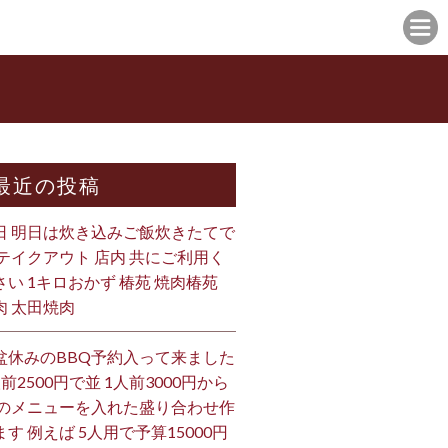
最近の投稿
日 明日は炊き込みご飯炊きたてで
 テイクアウト 店内 共にご利用く
さい 1キロおかず 椿苑 焼肉椿苑
肉 太田焼肉
盆休みのBBQ予約入って来ました
人前2500円で並 1人前3000円から
 のメニューを入れた盛り合わせ作
ます 例えば 5人用で予算15000円