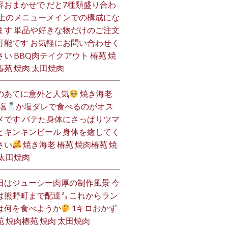
容おまかせで だと7種類盛り合わ
 上のメニューメインでの構成にな
ます 単品や好きな物だけのご注文
可能です お気軽にお問い合わせく
さい BBQ肉テイクアウト 椿苑 焼
椿苑 焼肉 太田焼肉
のあてに意外と人気
焼き海老
塩
か塩ダレで食べるのがオス
メです バテた身体にさっぱりツマ
とキンキンビール 身体を癒してく
さい
焼き海老 椿苑 焼肉椿苑 焼
 太田焼肉
日はジューシー肉厚の制作風景 今
は熊野町まで配達³₃ これからラン
は何を食べようか
1キロおかず
苑 焼肉椿苑 焼肉 太田焼肉