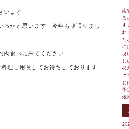
南
ざいます
る
す
いるかと思います。今年も頑張りまし
わ
だ
に
お肉食べに来てください
良
し
いお料理ご用意してお待ちしております
4(
ク
お
予
焼
20