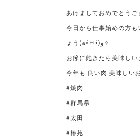
あけましておめでとうご
今日から仕事始めの方も
ょう(๑•̀ㅂ•́)و✧
お節に飽きたら美味しい
今年も 良い肉 美味し
#焼肉
#群馬県
#太田
#椿苑