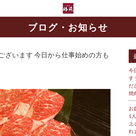
ブログ・お知らせ
ございます 今日から仕事始めの方も
今
す
だ
焼
お
1
上
れ