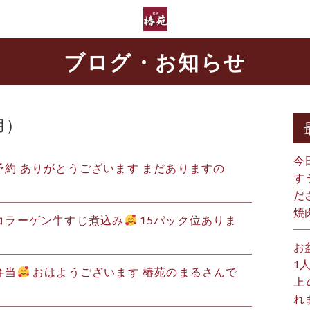
ブログ・お知らせ
月）
今
約 ありがとうございます まだありますの
す
だ
焼
コラーゲン牛すじ煮込み
15パック位ありま
お
1
弁当
おはようございます
椿苑のまるさんで
上
れ