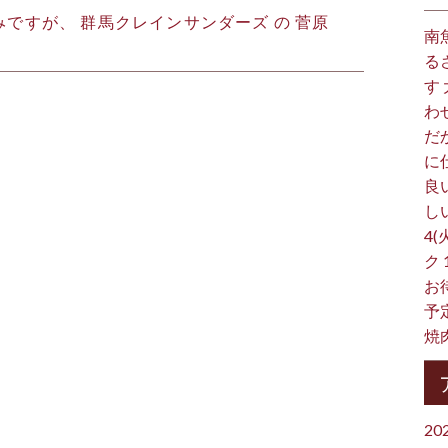
ですが、 群馬クレインサンダーズ の 菅原
南
る
す
わ
だ
に
良
し
4(
ク
お
予
焼
20