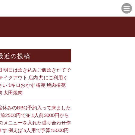
最近の投稿
日 明日は炊き込みご飯炊きたてで
 テイクアウト 店内 共にご利用く
さい 1キロおかず 椿苑 焼肉椿苑
肉 太田焼肉
盆休みのBBQ予約入って来ました
人前2500円で並 1人前3000円から
 のメニューを入れた盛り合わせ作
ます 例えば 5人用で予算15000円