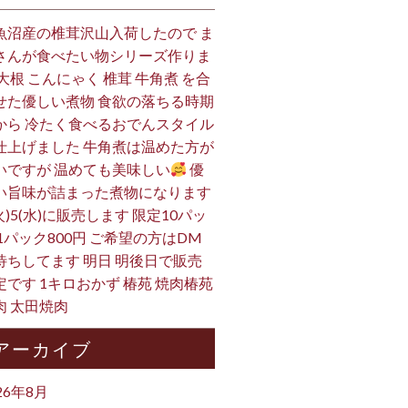
魚沼産の椎茸沢山入荷したので ま
さんが食べたい物シリーズ作りま
 大根 こんにゃく 椎茸 牛角煮 を合
せた優しい煮物 食欲の落ちる時期
から 冷たく食べるおでんスタイル
仕上げました 牛角煮は温めた方が
いですが 温めても美味しい
優
い旨味が詰まった煮物になります
火)5(水)に販売します 限定10パッ
 1パック800円 ご希望の方はDM
待ちしてます 明日 明後日で販売
定です 1キロおかず 椿苑 焼肉椿苑
肉 太田焼肉
アーカイブ
26年8月