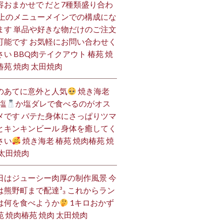
容おまかせで だと7種類盛り合わ
 上のメニューメインでの構成にな
ます 単品や好きな物だけのご注文
可能です お気軽にお問い合わせく
さい BBQ肉テイクアウト 椿苑 焼
椿苑 焼肉 太田焼肉
のあてに意外と人気
焼き海老
塩
か塩ダレで食べるのがオス
メです バテた身体にさっぱりツマ
とキンキンビール 身体を癒してく
さい
焼き海老 椿苑 焼肉椿苑 焼
 太田焼肉
日はジューシー肉厚の制作風景 今
は熊野町まで配達³₃ これからラン
は何を食べようか
1キロおかず
苑 焼肉椿苑 焼肉 太田焼肉