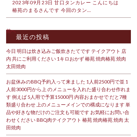
2023年09月23日
甘口タンカレー こんにちは️
椿苑のまるさんです 今回のタン…
前へ
最近の投稿
今日 明日は炊き込みご飯炊きたてです テイクアウト 店
内 共にご利用ください 1キロおかず 椿苑 焼肉椿苑 焼肉
太田焼肉
お盆休みのBBQ予約入って来ました 1人前2500円で並 1
人前3000円から上 のメニューを入れた盛り合わせ作れま
す 例えば 5人用で予算15000円 内容おまかせで だと7種
類盛り合わせ 上のメニューメインでの構成になります 単
品や好きな物だけのご注文も可能です お気軽にお問い合
わせください BBQ肉テイクアウト 椿苑 焼肉椿苑 焼肉 太
田焼肉