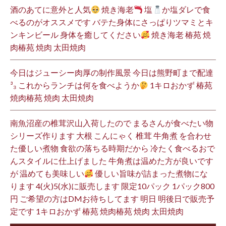
酒のあてに意外と人気
焼き海老
塩
か塩ダレで食
べるのがオススメです バテた身体にさっぱりツマミとキ
ンキンビール 身体を癒してください
焼き海老 椿苑 焼
肉椿苑 焼肉 太田焼肉
今日はジューシー肉厚の制作風景 今日は熊野町まで配達
³₃ これからランチは何を食べようか
1キロおかず 椿苑
焼肉椿苑 焼肉 太田焼肉
南魚沼産の椎茸沢山入荷したので まるさんが食べたい物
シリーズ作ります 大根 こんにゃく 椎茸 牛角煮 を合わせ
た優しい煮物 食欲の落ちる時期だから 冷たく食べるおで
んスタイルに仕上げました 牛角煮は温めた方が良いです
が 温めても美味しい
優しい旨味が詰まった煮物にな
ります 4(火)5(水)に販売します 限定10パック 1パック800
円 ご希望の方はDMお待ちしてます 明日 明後日で販売予
定です 1キロおかず 椿苑 焼肉椿苑 焼肉 太田焼肉