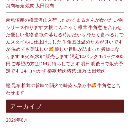
焼肉椿苑 焼肉 太田焼肉
南魚沼産の椎茸沢山入荷したので まるさんが食べたい物
シリーズ作ります 大根 こんにゃく 椎茸 牛角煮 を合わせ
た優しい煮物 食欲の落ちる時期だから 冷たく食べるおで
んスタイルに仕上げました 牛角煮は温めた方が良いです
が 温めても美味しい
優しい旨味が詰まった煮物にな
ります 4(火)5(水)に販売します 限定10パック 1パック800
円 ご希望の方はDMお待ちしてます 明日 明後日で販売予
定です 1キロおかず 椿苑 焼肉椿苑 焼肉 太田焼肉
鰹 昆布 椎茸の旨味で弱火で味染み染み中
牛角煮と合
わせます
アーカイブ
2026年8月