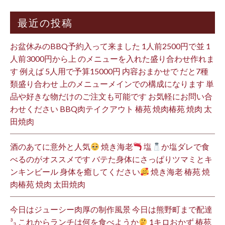
最近の投稿
お盆休みのBBQ予約入って来ました 1人前2500円で並 1
人前3000円から上 のメニューを入れた盛り合わせ作れま
す 例えば 5人用で予算15000円 内容おまかせで だと7種
類盛り合わせ 上のメニューメインでの構成になります 単
品や好きな物だけのご注文も可能です お気軽にお問い合
わせください BBQ肉テイクアウト 椿苑 焼肉椿苑 焼肉 太
田焼肉
酒のあてに意外と人気
焼き海老
塩
か塩ダレで食
べるのがオススメです バテた身体にさっぱりツマミとキ
ンキンビール 身体を癒してください
焼き海老 椿苑 焼
肉椿苑 焼肉 太田焼肉
今日はジューシー肉厚の制作風景 今日は熊野町まで配達
³₃ これからランチは何を食べようか
1キロおかず 椿苑