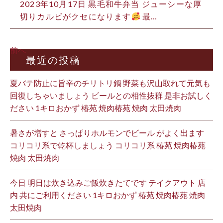
2023年10月17日
黒毛和牛弁当 ジューシーな厚
切りカルビがクセになります
最…
前へ
最近の投稿
夏バテ防止に旨辛のチリトリ鍋 野菜も沢山取れて元気も
回復しちゃいましょう ビールとの相性抜群 是非お試しく
ださい 1キロおかず 椿苑 焼肉椿苑 焼肉 太田焼肉
暑さが増すと さっぱりホルモンでビール がよく出ます
コリコリ系で乾杯しましょう コリコリ系 椿苑 焼肉椿苑
焼肉 太田焼肉
今日 明日は炊き込みご飯炊きたてです テイクアウト 店
内 共にご利用ください 1キロおかず 椿苑 焼肉椿苑 焼肉
太田焼肉