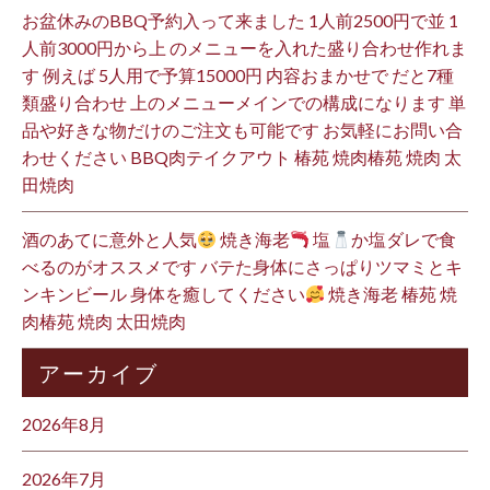
お盆休みのBBQ予約入って来ました 1人前2500円で並 1
人前3000円から上 のメニューを入れた盛り合わせ作れま
す 例えば 5人用で予算15000円 内容おまかせで だと7種
類盛り合わせ 上のメニューメインでの構成になります 単
品や好きな物だけのご注文も可能です お気軽にお問い合
わせください BBQ肉テイクアウト 椿苑 焼肉椿苑 焼肉 太
田焼肉
酒のあてに意外と人気
焼き海老
塩
か塩ダレで食
べるのがオススメです バテた身体にさっぱりツマミとキ
ンキンビール 身体を癒してください
焼き海老 椿苑 焼
肉椿苑 焼肉 太田焼肉
アーカイブ
2026年8月
2026年7月