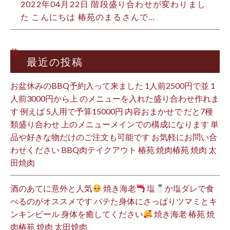
2022年04月22日
階段盛り合わせが変わりまし
た こんにちは️ 椿苑のまるさんで…
前へ
最近の投稿
お盆休みのBBQ予約入って来ました 1人前2500円で並 1
人前3000円から上 のメニューを入れた盛り合わせ作れま
す 例えば 5人用で予算15000円 内容おまかせで だと7種
類盛り合わせ 上のメニューメインでの構成になります 単
品や好きな物だけのご注文も可能です お気軽にお問い合
わせください BBQ肉テイクアウト 椿苑 焼肉椿苑 焼肉 太
田焼肉
酒のあてに意外と人気
焼き海老
塩
か塩ダレで食
べるのがオススメです バテた身体にさっぱりツマミとキ
ンキンビール 身体を癒してください
焼き海老 椿苑 焼
肉椿苑 焼肉 太田焼肉