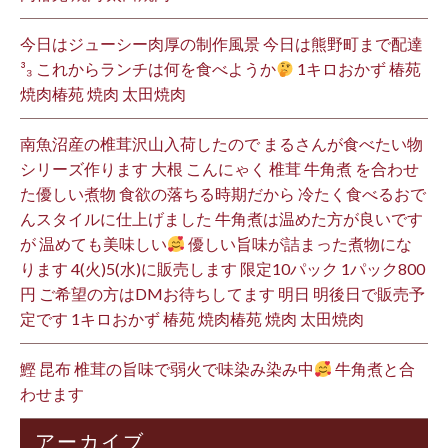
今日はジューシー肉厚の制作風景 今日は熊野町まで配達
³₃ これからランチは何を食べようか
1キロおかず 椿苑
焼肉椿苑 焼肉 太田焼肉
南魚沼産の椎茸沢山入荷したので まるさんが食べたい物
シリーズ作ります 大根 こんにゃく 椎茸 牛角煮 を合わせ
た優しい煮物 食欲の落ちる時期だから 冷たく食べるおで
んスタイルに仕上げました 牛角煮は温めた方が良いです
が 温めても美味しい
優しい旨味が詰まった煮物にな
ります 4(火)5(水)に販売します 限定10パック 1パック800
円 ご希望の方はDMお待ちしてます 明日 明後日で販売予
定です 1キロおかず 椿苑 焼肉椿苑 焼肉 太田焼肉
鰹 昆布 椎茸の旨味で弱火で味染み染み中
牛角煮と合
わせます
アーカイブ