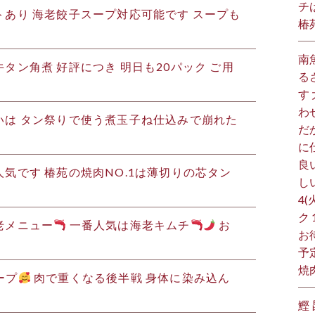
チ
あり 海老餃子スープ対応可能です スープも
椿
南
タン角煮 好評につき 明日も20パック ご用
る
す
わ
いは タン祭りで使う煮玉子ね仕込みで崩れた
だ
に
良
気です 椿苑の焼肉NO.1は薄切りの芯タン
し
4(
ク
老メニュー
一番人気は海老キムチ
お
お
予
焼
ープ
肉で重くなる後半戦 身体に染み込ん
鰹