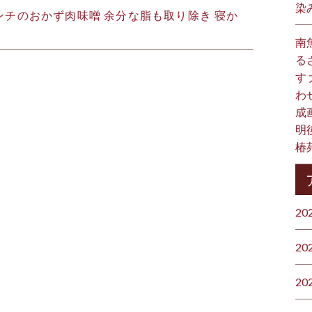
染
チのおかず肉味噌 余分な脂も取り除き 寝か
南
る
す
わ
成
明
椿
20
20
20