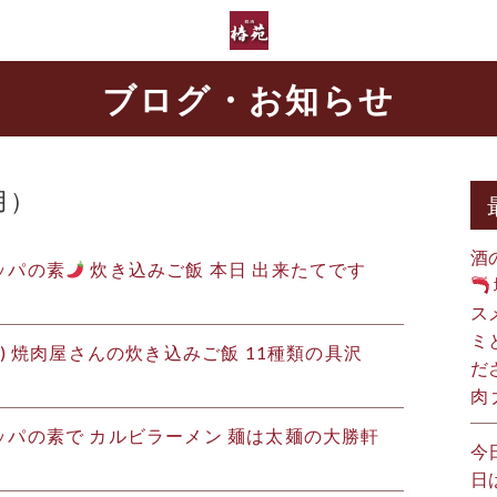
ブログ・お知らせ
月）
酒
ッパの素
炊き込みご飯 本日 出来たてです
ス
ミ
金) 焼肉屋さんの炊き込みご飯 11種類の具沢
だ
肉
パの素で カルビラーメン 麺は太麺の大勝軒
今
日