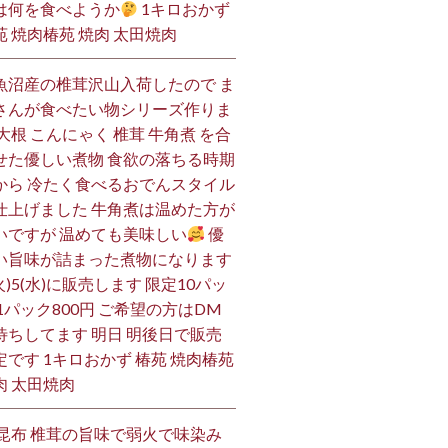
は何を食べようか
1キロおかず
苑 焼肉椿苑 焼肉 太田焼肉
魚沼産の椎茸沢山入荷したので ま
さんが食べたい物シリーズ作りま
 大根 こんにゃく 椎茸 牛角煮 を合
せた優しい煮物 食欲の落ちる時期
から 冷たく食べるおでんスタイル
仕上げました 牛角煮は温めた方が
いですが 温めても美味しい
優
い旨味が詰まった煮物になります
火)5(水)に販売します 限定10パッ
 1パック800円 ご希望の方はDM
待ちしてます 明日 明後日で販売
定です 1キロおかず 椿苑 焼肉椿苑
肉 太田焼肉
 昆布 椎茸の旨味で弱火で味染み