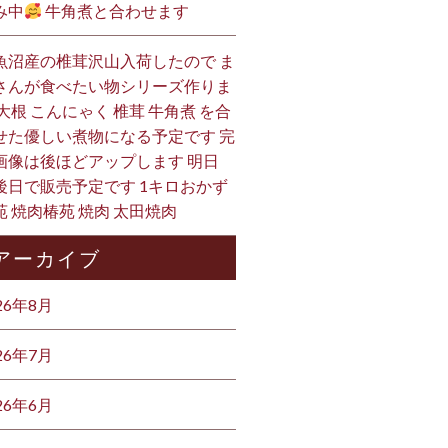
み中
牛角煮と合わせます
魚沼産の椎茸沢山入荷したので ま
さんが食べたい物シリーズ作りま
 大根 こんにゃく 椎茸 牛角煮 を合
せた優しい煮物になる予定です 完
画像は後ほどアップします 明日
後日で販売予定です 1キロおかず
苑 焼肉椿苑 焼肉 太田焼肉
アーカイブ
26年8月
26年7月
26年6月