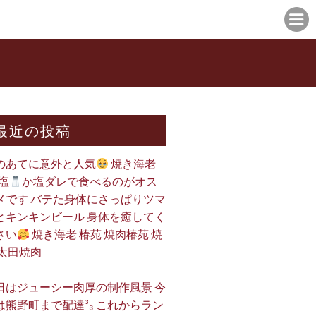
最近の投稿
のあてに意外と人気
焼き海老
塩
か塩ダレで食べるのがオス
メです バテた身体にさっぱりツマ
とキンキンビール 身体を癒してく
さい
焼き海老 椿苑 焼肉椿苑 焼
 太田焼肉
日はジューシー肉厚の制作風景 今
は熊野町まで配達³₃ これからラン