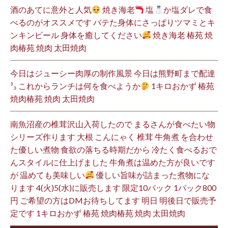
酒のあてに意外と人気
焼き海老
塩
か塩ダレで食
べるのがオススメです バテた身体にさっぱりツマミとキ
ンキンビール 身体を癒してください
焼き海老 椿苑 焼
肉椿苑 焼肉 太田焼肉
今日はジューシー肉厚の制作風景 今日は熊野町まで配達
³₃ これからランチは何を食べようか
1キロおかず 椿苑
焼肉椿苑 焼肉 太田焼肉
南魚沼産の椎茸沢山入荷したので まるさんが食べたい物
シリーズ作ります 大根 こんにゃく 椎茸 牛角煮 を合わせ
た優しい煮物 食欲の落ちる時期だから 冷たく食べるおで
んスタイルに仕上げました 牛角煮は温めた方が良いです
が 温めても美味しい
優しい旨味が詰まった煮物にな
ります 4(火)5(水)に販売します 限定10パック 1パック800
円 ご希望の方はDMお待ちしてます 明日 明後日で販売予
定です 1キロおかず 椿苑 焼肉椿苑 焼肉 太田焼肉