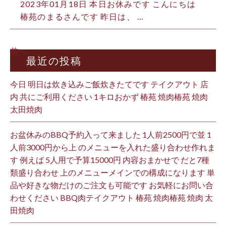
2023年01月18日
本日お休みです こんにちは️
椿苑のまるさんです 昨日は、 …
前へ
最近の投稿
今日 明日は炊き込みご飯炊きたてです テイクアウト 店
内 共にご利用ください 1キロおかず 椿苑 焼肉椿苑 焼肉
太田焼肉
お盆休みのBBQ予約入って来ました 1人前2500円で並 1
人前3000円から上 のメニューを入れた盛り合わせ作れま
す 例えば 5人用で予算15000円 内容おまかせで だと7種
類盛り合わせ 上のメニューメインでの構成になります 単
品や好きな物だけのご注文も可能です お気軽にお問い合
わせください BBQ肉テイクアウト 椿苑 焼肉椿苑 焼肉 太
田焼肉