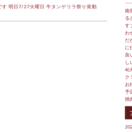
す 明日7/27火曜日 牛タンゲリラ祭り発動
南
る
す
わ
だ
に
良
し
4(
ク
お
予
焼
20