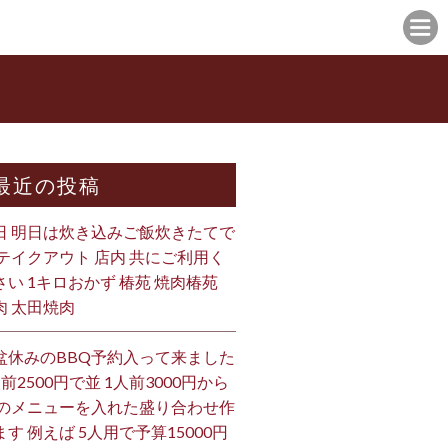
最近の投稿
日 明日は炊き込みご飯炊きたてで
 テイクアウト 店内 共にご利用く
さい 1キロおかず 椿苑 焼肉椿苑
肉 太田焼肉
盆休みのBBQ予約入って来ました
人前2500円で並 1人前3000円から
 のメニューを入れた盛り合わせ作
ます 例えば 5人用で予算15000円