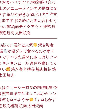
容おまかせで だと7種類盛り合わ
 上のメニューメインでの構成にな
ます 単品や好きな物だけのご注文
可能です お気軽にお問い合わせく
さい BBQ肉テイクアウト 椿苑 焼
椿苑 焼肉 太田焼肉
のあてに意外と人気
焼き海老
塩
か塩ダレで食べるのがオス
メです バテた身体にさっぱりツマ
とキンキンビール 身体を癒してく
さい
焼き海老 椿苑 焼肉椿苑 焼
 太田焼肉
日はジューシー肉厚の制作風景 今
は熊野町まで配達³₃ これからラン
は何を食べようか
1キロおかず
苑 焼肉椿苑 焼肉 太田焼肉