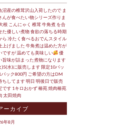
魚沼産の椎茸沢山入荷したので ま
さんが食べたい物シリーズ作りま
 大根 こんにゃく 椎茸 牛角煮 を合
せた優しい煮物 食欲の落ちる時期
から 冷たく食べるおでんスタイル
仕上げました 牛角煮は温めた方が
いですが 温めても美味しい
優
い旨味が詰まった煮物になります
火)5(水)に販売します 限定10パッ
 1パック800円 ご希望の方はDM
待ちしてます 明日 明後日で販売
定です 1キロおかず 椿苑 焼肉椿苑
肉 太田焼肉
アーカイブ
26年8月