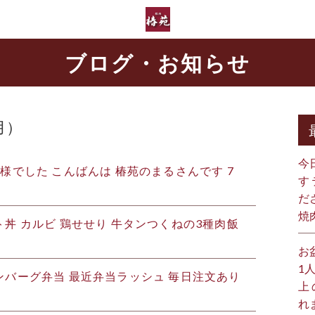
ブログ・お知らせ
月）
今
様でした こんばんは 椿苑のまるさんです 7
す
だ
焼
丼 カルビ 鶏せせり 牛タンつくねの3種肉飯
お
1
バーグ弁当 最近弁当ラッシュ️ 毎日注文あり
上
れ