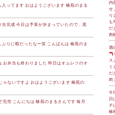
内
入ってます おはようございます️ 椿苑のまる
せ
り
も
弁当完成 今日は予算が決まっていたので、黒
だ
肉
ぶりに暇だったなー笑 こんばんは 椿苑のま
酒
ス
 お弁当も終わりました 昨日はオムレツのオ
ミ
だ
肉
じゃないですよ おはようございます️ 椿苑の
今
日
で完売️ こんにちは️ 椿苑のまるさんです 毎月
チ
椿