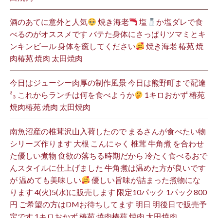
酒のあてに意外と人気
焼き海老
塩
か塩ダレで食
べるのがオススメです バテた身体にさっぱりツマミとキ
ンキンビール 身体を癒してください
焼き海老 椿苑 焼
肉椿苑 焼肉 太田焼肉
今日はジューシー肉厚の制作風景 今日は熊野町まで配達
³₃ これからランチは何を食べようか
1キロおかず 椿苑
焼肉椿苑 焼肉 太田焼肉
南魚沼産の椎茸沢山入荷したので まるさんが食べたい物
シリーズ作ります 大根 こんにゃく 椎茸 牛角煮 を合わせ
た優しい煮物 食欲の落ちる時期だから 冷たく食べるおで
んスタイルに仕上げました 牛角煮は温めた方が良いです
が 温めても美味しい
優しい旨味が詰まった煮物にな
ります 4(火)5(水)に販売します 限定10パック 1パック800
円 ご希望の方はDMお待ちしてます 明日 明後日で販売予
定です 1キロおかず 椿苑 焼肉椿苑 焼肉 太田焼肉