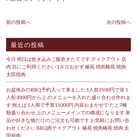
前の投稿へ
次の投稿へ
最近の投稿
今日 明日は炊き込みご飯炊きたてです テイクアウト 店
内 共にご利用ください 1キロおかず 椿苑 焼肉椿苑 焼肉
太田焼肉
お盆休みのBBQ予約入って来ました 1人前2500円で並 1
人前3000円から上 のメニューを入れた盛り合わせ作れま
す 例えば 5人用で予算15000円 内容おまかせで だと7種
類盛り合わせ 上のメニューメインでの構成になります 単
品や好きな物だけのご注文も可能です お気軽にお問い合
わせください BBQ肉テイクアウト 椿苑 焼肉椿苑 焼肉 太
田焼肉