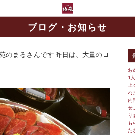
ブログ・お知らせ
椿苑のまるさんです 昨日は、大量のロ
お
1
上
れ
内
せ
り
も
だ