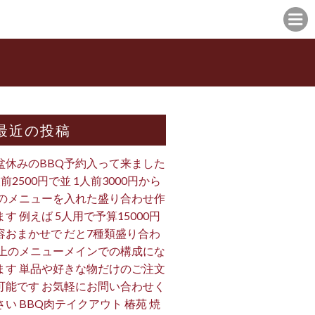
最近の投稿
盆休みのBBQ予約入って来ました
人前2500円で並 1人前3000円から
 のメニューを入れた盛り合わせ作
ます 例えば 5人用で予算15000円
容おまかせで だと7種類盛り合わ
 上のメニューメインでの構成にな
ます 単品や好きな物だけのご注文
可能です お気軽にお問い合わせく
さい BBQ肉テイクアウト 椿苑 焼