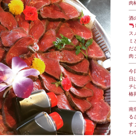
肉
酒
ス
ミ
だ
肉
今
日
チ
椿
南
る
す
わ