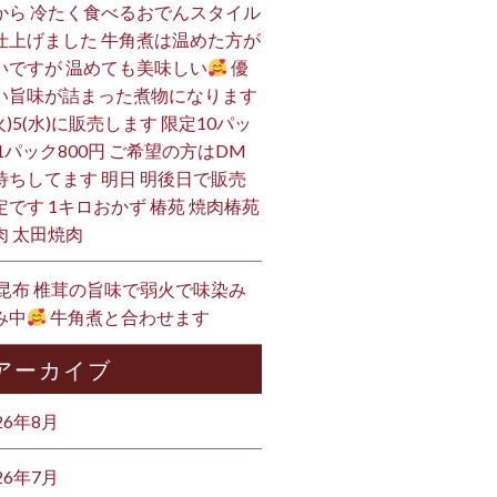
から 冷たく食べるおでんスタイル
仕上げました 牛角煮は温めた方が
いですが 温めても美味しい
優
い旨味が詰まった煮物になります
火)5(水)に販売します 限定10パッ
 1パック800円 ご希望の方はDM
待ちしてます 明日 明後日で販売
定です 1キロおかず 椿苑 焼肉椿苑
肉 太田焼肉
 昆布 椎茸の旨味で弱火で味染み
み中
牛角煮と合わせます
アーカイブ
26年8月
26年7月