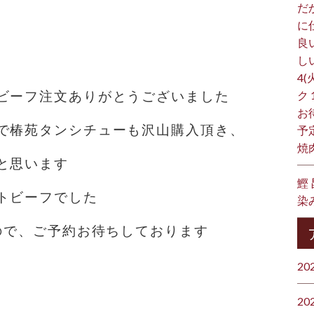
だ
に
良
し
4(
ビーフ注文ありがとうございました
ク
お
で椿苑タンシチューも沢山購入頂き、
予
焼
と思います
鰹
トビーフでした
染
すので、ご予約お待ちしております
20
20