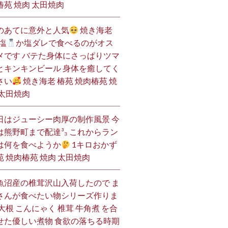
椿苑 焼肉 太田焼肉
のあてに意外と人気
焼き海老
塩
か塩ダレで食べるのがオス
メです バテた身体にさっぱりツマ
とキンキンビール 身体を癒してく
さい
焼き海老 椿苑 焼肉椿苑 焼
 太田焼肉
日はジューシー肉厚の制作風景 今
は熊野町まで配達³₃ これからラン
は何を食べようか
1キロおかず
苑 焼肉椿苑 焼肉 太田焼肉
魚沼産の椎茸沢山入荷したので ま
さんが食べたい物シリーズ作りま
 大根 こんにゃく 椎茸 牛角煮 を合
せた優しい煮物 食欲の落ちる時期