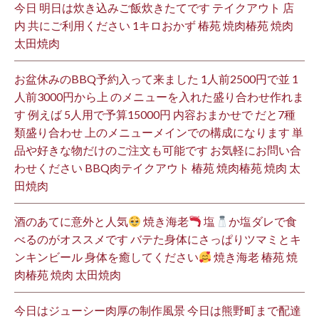
今日 明日は炊き込みご飯炊きたてです テイクアウト 店
内 共にご利用ください 1キロおかず 椿苑 焼肉椿苑 焼肉
太田焼肉
お盆休みのBBQ予約入って来ました 1人前2500円で並 1
人前3000円から上 のメニューを入れた盛り合わせ作れま
す 例えば 5人用で予算15000円 内容おまかせで だと7種
類盛り合わせ 上のメニューメインでの構成になります 単
品や好きな物だけのご注文も可能です お気軽にお問い合
わせください BBQ肉テイクアウト 椿苑 焼肉椿苑 焼肉 太
田焼肉
酒のあてに意外と人気
焼き海老
塩
か塩ダレで食
べるのがオススメです バテた身体にさっぱりツマミとキ
ンキンビール 身体を癒してください
焼き海老 椿苑 焼
肉椿苑 焼肉 太田焼肉
今日はジューシー肉厚の制作風景 今日は熊野町まで配達